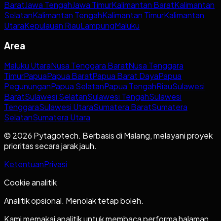
Barat
Jawa Tengah
Jawa Timur
Kalimantan Barat
Kalimantan
Selatan
Kalimantan Tengah
Kalimantan Timur
Kalimantan
Utara
Kepulauan Riau
Lampung
Maluku
Area
Maluku Utara
Nusa Tenggara Barat
Nusa Tenggara
Timur
Papua
Papua Barat
Papua Barat Daya
Papua
Pegunungan
Papua Selatan
Papua Tengah
Riau
Sulawesi
Barat
Sulawesi Selatan
Sulawesi Tengah
Sulawesi
Tenggara
Sulawesi Utara
Sumatera Barat
Sumatera
Selatan
Sumatera Utara
© 2026 Pytagotech. Berbasis di Malang, melayani proyek
prioritas secara jarak jauh.
Ketentuan
Privasi
Cookie analitik
Analitik opsional. Menolak tetap boleh.
Kami memakai analitik untuk membaca performa halaman