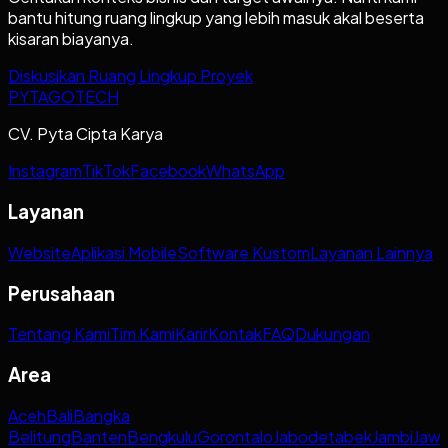
bantu hitung ruang lingkup yang lebih masuk akal beserta
kisaran biayanya.
Diskusikan Ruang Lingkup Proyek
PYTAGOTECH
CV. Pyta Cipta Karya
Instagram
TikTok
Facebook
WhatsApp
Layanan
Website
Aplikasi Mobile
Software Kustom
Layanan Lainnya
Perusahaan
Tentang Kami
Tim Kami
Karir
Kontak
FAQ
Dukungan
Area
Aceh
Bali
Bangka
Belitung
Banten
Bengkulu
Gorontalo
Jabodetabek
Jambi
Jaw