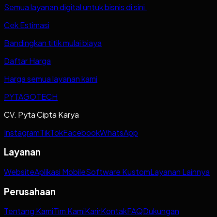
Semua layanan digital untuk bisnis di sini.
Cek Estimasi
Bandingkan titik mulai biaya
Daftar Harga
Harga semua layanan kami
PYTAGOTECH
CV. Pyta Cipta Karya
Instagram
TikTok
Facebook
WhatsApp
Layanan
Website
Aplikasi Mobile
Software Kustom
Layanan Lainnya
Perusahaan
Tentang Kami
Tim Kami
Karir
Kontak
FAQ
Dukungan