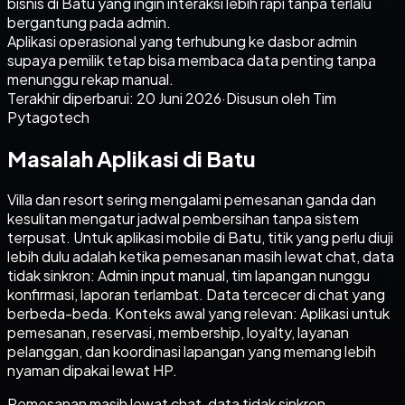
bisnis di Batu yang ingin interaksi lebih rapi tanpa terlalu
bergantung pada admin.
Aplikasi operasional yang terhubung ke dasbor admin
supaya pemilik tetap bisa membaca data penting tanpa
menunggu rekap manual.
Terakhir diperbarui:
20 Juni 2026
·
Disusun oleh Tim
Pytagotech
Masalah Aplikasi di Batu
Villa dan resort sering mengalami pemesanan ganda dan
kesulitan mengatur jadwal pembersihan tanpa sistem
terpusat. Untuk aplikasi mobile di Batu, titik yang perlu diuji
lebih dulu adalah ketika pemesanan masih lewat chat, data
tidak sinkron: Admin input manual, tim lapangan nunggu
konfirmasi, laporan terlambat. Data tercecer di chat yang
berbeda-beda. Konteks awal yang relevan: Aplikasi untuk
pemesanan, reservasi, membership, loyalty, layanan
pelanggan, dan koordinasi lapangan yang memang lebih
nyaman dipakai lewat HP.
Pemesanan masih lewat chat, data tidak sinkron