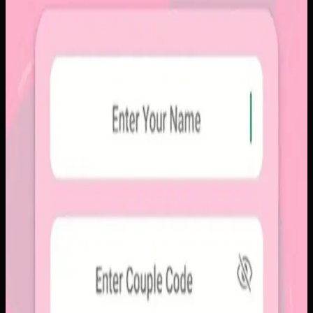
Sebelumnya
Platform sosial umum sering membuat momen personal
tenggelam di antara konten publik, iklan, dan tekanan
untuk selalu tampil sempurna. Pengguna membutuhkan
alur berbagi yang lebih intim, cepat, dan tidak terasa ramai.
Yang kami bangun
Kami membangun aplikasi mobile dengan alur berbagi yang
ringkas, notifikasi cepat, dan arsip momen yang tersusun
rapi. Sistemnya dirancang untuk percakapan visual yang
lebih personal tanpa membawa beban feed publik.
Baca studi kasus lengkap