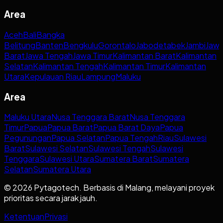
Area
Aceh
Bali
Bangka
Belitung
Banten
Bengkulu
Gorontalo
Jabodetabek
Jambi
Jaw
Barat
Jawa Tengah
Jawa Timur
Kalimantan Barat
Kalimantan
Selatan
Kalimantan Tengah
Kalimantan Timur
Kalimantan
Utara
Kepulauan Riau
Lampung
Maluku
Area
Maluku Utara
Nusa Tenggara Barat
Nusa Tenggara
Timur
Papua
Papua Barat
Papua Barat Daya
Papua
Pegunungan
Papua Selatan
Papua Tengah
Riau
Sulawesi
Barat
Sulawesi Selatan
Sulawesi Tengah
Sulawesi
Tenggara
Sulawesi Utara
Sumatera Barat
Sumatera
Selatan
Sumatera Utara
© 2026 Pytagotech. Berbasis di Malang, melayani proyek
prioritas secara jarak jauh.
Ketentuan
Privasi