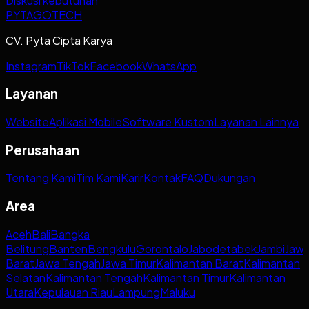
Diskusi kebutuhan
PYTAGOTECH
CV. Pyta Cipta Karya
Instagram
TikTok
Facebook
WhatsApp
Layanan
Website
Aplikasi Mobile
Software Kustom
Layanan Lainnya
Perusahaan
Tentang Kami
Tim Kami
Karir
Kontak
FAQ
Dukungan
Area
Aceh
Bali
Bangka
Belitung
Banten
Bengkulu
Gorontalo
Jabodetabek
Jambi
Jaw
Barat
Jawa Tengah
Jawa Timur
Kalimantan Barat
Kalimantan
Selatan
Kalimantan Tengah
Kalimantan Timur
Kalimantan
Utara
Kepulauan Riau
Lampung
Maluku