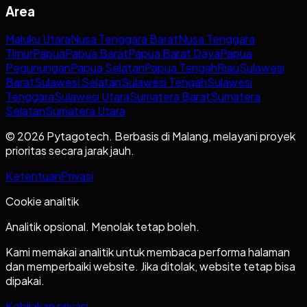
Area
Maluku Utara
Nusa Tenggara Barat
Nusa Tenggara
Timur
Papua
Papua Barat
Papua Barat Daya
Papua
Pegunungan
Papua Selatan
Papua Tengah
Riau
Sulawesi
Barat
Sulawesi Selatan
Sulawesi Tengah
Sulawesi
Tenggara
Sulawesi Utara
Sumatera Barat
Sumatera
Selatan
Sumatera Utara
© 2026 Pytagotech. Berbasis di Malang, melayani proyek
prioritas secara jarak jauh.
Ketentuan
Privasi
Cookie analitik
Analitik opsional. Menolak tetap boleh.
Kami memakai analitik untuk membaca performa halaman
dan memperbaiki website. Jika ditolak, website tetap bisa
dipakai.
Kebijakan privasi