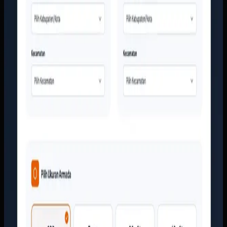
mengarah ke tim sales. Informasi armada, area layanan, dan
bukti kerja perusahaan ditata supaya calon pelanggan bisa
memahami layanan tanpa harus menunggu jawaban manual
dari CS.
Baca studi kasus