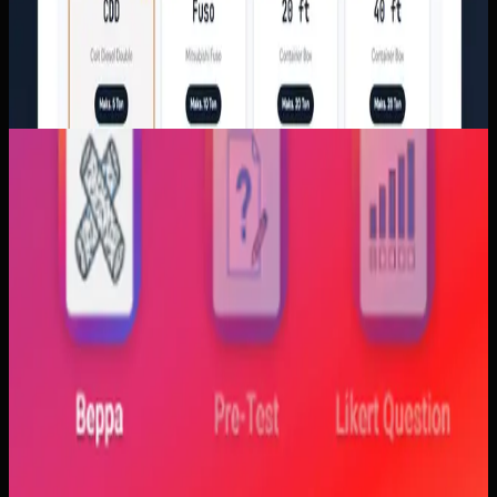
Aplikasi Mobile
Trajectfika
Trajectfika
Sebelumnya
Mahasiswa sering kesulitan menghubungkan persamaan
matematis dengan perilaku fisik yang sebenarnya,
sementara alat praktikum tidak selalu cukup atau
konsisten. Materi yang hanya tampil statis juga membuat
konsep perubahan fase dan perilaku sistem sulit
dibayangkan.
Yang kami bangun