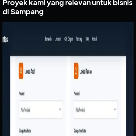
Proyek kami yang relevan untuk bisnis
di Sampang
Website
Arthalintas
Arthalintas
Sebelumnya
Tim layanan pelanggan terlalu sering menjawab
pertanyaan dasar seperti ongkir, cakupan kota, dan jenis
layanan secara manual. Di sisi lain, perusahaan butuh
tampilan digital yang lebih meyakinkan agar calon
pelanggan berani mengirim barang bernilai tinggi tanpa
ragu.
Yang kami bangun
Kami membangun website responsif dengan kalkulator
ongkir, struktur layanan yang jelas, dan CTA yang langsung