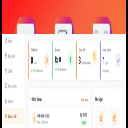
Software Kustom
QR Ordering
QR Ordering
Sebelumnya
Order perlu membawa konteks meja, item, pembayaran,
dan status secara konsisten dari perangkat pelanggan ke
admin dan kitchen tanpa bergantung pada konfirmasi
manual.
Yang kami bangun
Dari screenshot yang tersedia, sistem memiliki alur scan