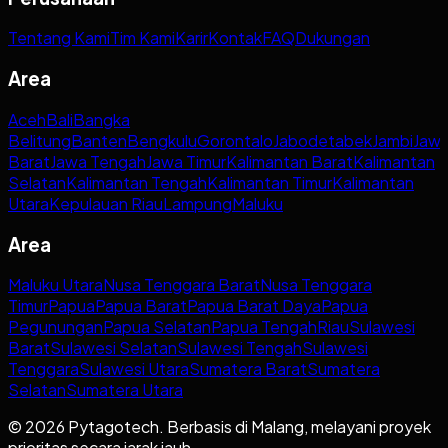
Tentang Kami
Tim Kami
Karir
Kontak
FAQ
Dukungan
Area
Aceh
Bali
Bangka
Belitung
Banten
Bengkulu
Gorontalo
Jabodetabek
Jambi
Jaw
Barat
Jawa Tengah
Jawa Timur
Kalimantan Barat
Kalimantan
Selatan
Kalimantan Tengah
Kalimantan Timur
Kalimantan
Utara
Kepulauan Riau
Lampung
Maluku
Area
Maluku Utara
Nusa Tenggara Barat
Nusa Tenggara
Timur
Papua
Papua Barat
Papua Barat Daya
Papua
Pegunungan
Papua Selatan
Papua Tengah
Riau
Sulawesi
Barat
Sulawesi Selatan
Sulawesi Tengah
Sulawesi
Tenggara
Sulawesi Utara
Sumatera Barat
Sumatera
Selatan
Sumatera Utara
© 2026 Pytagotech. Berbasis di Malang, melayani proyek
prioritas secara jarak jauh.