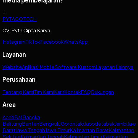
media pembelajaran?
+
PYTAGOTECH
CV. Pyta Cipta Karya
Instagram
TikTok
Facebook
WhatsApp
Layanan
Website
Aplikasi Mobile
Software Kustom
Layanan Lainnya
Perusahaan
Tentang Kami
Tim Kami
Karir
Kontak
FAQ
Dukungan
Area
Aceh
Bali
Bangka
Belitung
Banten
Bengkulu
Gorontalo
Jabodetabek
Jambi
Jaw
Barat
Jawa Tengah
Jawa Timur
Kalimantan Barat
Kalimantan
Selatan
Kalimantan Tengah
Kalimantan Timur
Kalimantan