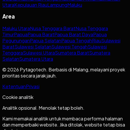
Utara
Kepulauan Riau
Lampung
Maluku
Area
Maluku Utara
Nusa Tenggara Barat
Nusa Tenggara
Timur
Papua
Papua Barat
Papua Barat Daya
Papua
Pegunungan
Papua Selatan
Papua Tengah
Riau
Sulawesi
Barat
Sulawesi Selatan
Sulawesi Tengah
Sulawesi
Tenggara
Sulawesi Utara
Sumatera Barat
Sumatera
Selatan
Sumatera Utara
© 2026 Pytagotech. Berbasis di Malang, melayani proyek
prioritas secara jarak jauh.
Ketentuan
Privasi
Cookie analitik
Analitik opsional. Menolak tetap boleh.
Kami memakai analitik untuk membaca performa halaman
dan memperbaiki website. Jika ditolak, website tetap bisa