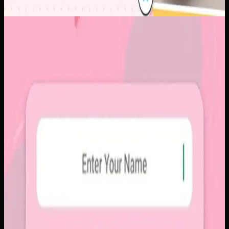
Aplikasi Mobile
Papin
Papin
Sebelumnya
Platform sosial umum sering membuat momen personal
tenggelam di antara konten publik, iklan, dan tekanan
untuk selalu tampil sempurna. Pengguna membutuhkan
alur berbagi yang lebih intim, cepat, dan tidak terasa ramai.
Yang kami bangun
Kami membangun aplikasi mobile dengan alur berbagi yang
ringkas, notifikasi cepat, dan arsip momen yang tersusun
rapi. Sistemnya dirancang untuk percakapan visual yang
lebih personal tanpa membawa beban feed publik.
Baca studi kasus