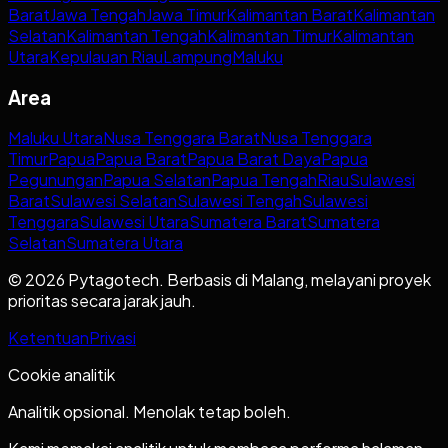
Barat
Jawa Tengah
Jawa Timur
Kalimantan Barat
Kalimantan
Selatan
Kalimantan Tengah
Kalimantan Timur
Kalimantan
Utara
Kepulauan Riau
Lampung
Maluku
Area
Maluku Utara
Nusa Tenggara Barat
Nusa Tenggara
Timur
Papua
Papua Barat
Papua Barat Daya
Papua
Pegunungan
Papua Selatan
Papua Tengah
Riau
Sulawesi
Barat
Sulawesi Selatan
Sulawesi Tengah
Sulawesi
Tenggara
Sulawesi Utara
Sumatera Barat
Sumatera
Selatan
Sumatera Utara
© 2026 Pytagotech. Berbasis di Malang, melayani proyek
prioritas secara jarak jauh.
Ketentuan
Privasi
Cookie analitik
Analitik opsional. Menolak tetap boleh.