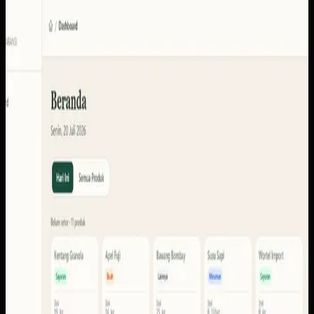
Software Kustom
KUD Transparansi
KUD Transparansi
Sebelumnya
Sistem ini perlu menyatukan konteks setoran, produk,
anggota, stok, laporan, pencairan, dan portal pengguna
agar tiap peran dapat membaca informasi yang memang
dibutuhkan.
Yang kami bangun
Dari screenshot yang tersedia, ruang lingkupnya
mencakup dasbor operasional, setoran dan settlements,
anggota, stok, laporan, ekspor, pencairan, notifikasi, serta
portal pengguna.
Baca studi kasus