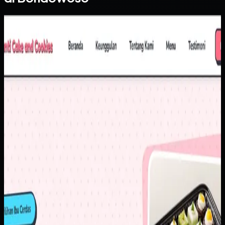
Website
Yanti Cake & Cookies
Yanti Cake & Cookies
Sebelumnya
Penjualan masih banyak bergantung pada chat berulang
untuk pertanyaan dasar seperti harga, varian, dan detail
produk. Di saat yang sama, brand membutuhkan tampilan
digital yang lebih rapi agar calon pelanggan baru lebih
percaya untuk memesan.
Yang kami bangun
Kami menyusun website dengan katalog yang lebih
terstruktur, informasi produk yang mudah dipindai, dan CTA
order yang langsung mengarah ke alur komunikasi utama.
Hasilnya, pelanggan bisa memahami pilihan produk lebih
cepat sebelum masuk ke percakapan penjualan.