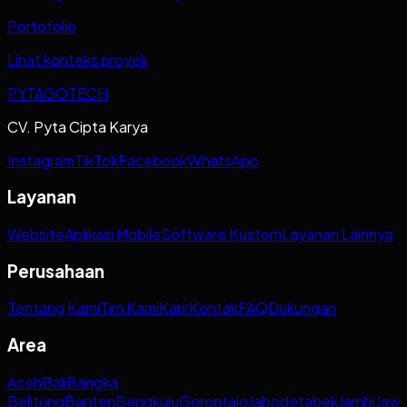
Portofolio
Lihat konteks proyek
PYTAGOTECH
CV. Pyta Cipta Karya
Instagram
TikTok
Facebook
WhatsApp
Layanan
Website
Aplikasi Mobile
Software Kustom
Layanan Lainnya
Perusahaan
Tentang Kami
Tim Kami
Karir
Kontak
FAQ
Dukungan
Area
Aceh
Bali
Bangka
Belitung
Banten
Bengkulu
Gorontalo
Jabodetabek
Jambi
Jaw