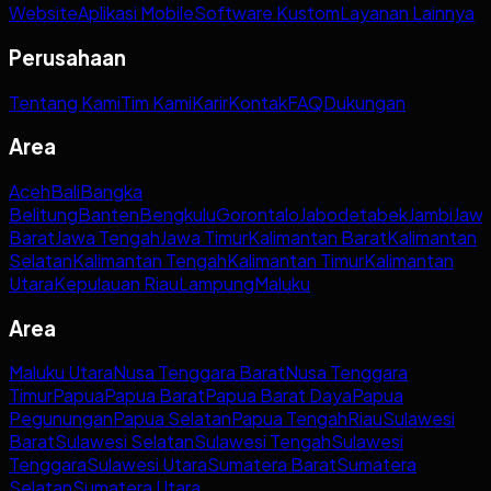
Website
Aplikasi Mobile
Software Kustom
Layanan Lainnya
Perusahaan
Tentang Kami
Tim Kami
Karir
Kontak
FAQ
Dukungan
Area
Aceh
Bali
Bangka
Belitung
Banten
Bengkulu
Gorontalo
Jabodetabek
Jambi
Jaw
Barat
Jawa Tengah
Jawa Timur
Kalimantan Barat
Kalimantan
Selatan
Kalimantan Tengah
Kalimantan Timur
Kalimantan
Utara
Kepulauan Riau
Lampung
Maluku
Area
Maluku Utara
Nusa Tenggara Barat
Nusa Tenggara
Timur
Papua
Papua Barat
Papua Barat Daya
Papua
Pegunungan
Papua Selatan
Papua Tengah
Riau
Sulawesi
Barat
Sulawesi Selatan
Sulawesi Tengah
Sulawesi
Tenggara
Sulawesi Utara
Sumatera Barat
Sumatera
Selatan
Sumatera Utara