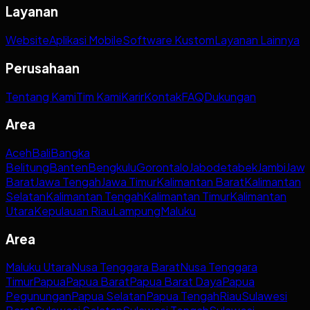
Layanan
Website
Aplikasi Mobile
Software Kustom
Layanan Lainnya
Perusahaan
Tentang Kami
Tim Kami
Karir
Kontak
FAQ
Dukungan
Area
Aceh
Bali
Bangka
Belitung
Banten
Bengkulu
Gorontalo
Jabodetabek
Jambi
Jaw
Barat
Jawa Tengah
Jawa Timur
Kalimantan Barat
Kalimantan
Selatan
Kalimantan Tengah
Kalimantan Timur
Kalimantan
Utara
Kepulauan Riau
Lampung
Maluku
Area
Maluku Utara
Nusa Tenggara Barat
Nusa Tenggara
Timur
Papua
Papua Barat
Papua Barat Daya
Papua
Pegunungan
Papua Selatan
Papua Tengah
Riau
Sulawesi