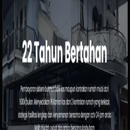
Sebelumnya
Status kamar, pembayaran, dan data penghuni masih
dipantau manual sehingga rawan tertinggal atau salah
catat. Calon penghuni juga harus bertanya satu per satu
hanya untuk mengetahui ketersediaan, harga, atau
fasilitas kamar.
Yang kami bangun
Kami menyusun website dengan informasi kamar yang
jelas, alur pemesanan yang sederhana, dan dasbor
pengelolaan penghuni serta pembayaran. Pemilik bisa
melihat status sewa dengan lebih cepat, sementara calon
penghuni tidak perlu menunggu chat manual untuk
informasi dasar.
Baca studi kasus