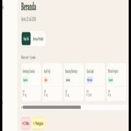
Sebelumnya
Sistem ini perlu menyatukan konteks setoran, produk,
anggota, stok, laporan, pencairan, dan portal pengguna
agar tiap peran dapat membaca informasi yang memang
dibutuhkan.
Yang kami bangun
Dari screenshot yang tersedia, ruang lingkupnya
mencakup dasbor operasional, setoran dan settlements,
anggota, stok, laporan, ekspor, pencairan, notifikasi, serta
portal pengguna.
Baca studi kasus