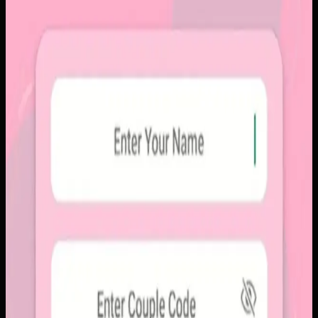
Papin
Sebelumnya
Platform sosial umum sering membuat momen personal
tenggelam di antara konten publik, iklan, dan tekanan
untuk selalu tampil sempurna. Pengguna membutuhkan
alur berbagi yang lebih intim, cepat, dan tidak terasa ramai.
Yang kami bangun
Kami membangun aplikasi mobile dengan alur berbagi yang
ringkas, notifikasi cepat, dan arsip momen yang tersusun
rapi. Sistemnya dirancang untuk percakapan visual yang
lebih personal tanpa membawa beban feed publik.
Baca studi kasus