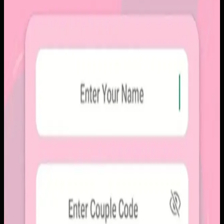
Sebelumnya
Platform sosial umum sering membuat momen personal
tenggelam di antara konten publik, iklan, dan tekanan
untuk selalu tampil sempurna. Pengguna membutuhkan
alur berbagi yang lebih intim, cepat, dan tidak terasa ramai.
Yang kami bangun
Kami membangun aplikasi mobile dengan alur berbagi yang
ringkas, notifikasi cepat, dan arsip momen yang tersusun
rapi. Sistemnya dirancang untuk percakapan visual yang
lebih personal tanpa membawa beban feed publik.
Baca studi kasus