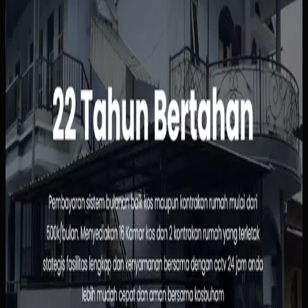
Sebelumnya
Status kamar, pembayaran, dan data penghuni masih
dipantau manual sehingga rawan tertinggal atau salah
catat. Calon penghuni juga harus bertanya satu per satu
hanya untuk mengetahui ketersediaan, harga, atau
fasilitas kamar.
Yang kami bangun
Kami menyusun website dengan informasi kamar yang
jelas, alur pemesanan yang sederhana, dan dasbor
pengelolaan penghuni serta pembayaran. Pemilik bisa
melihat status sewa dengan lebih cepat, sementara calon
penghuni tidak perlu menunggu chat manual untuk
informasi dasar.
Baca studi kasus