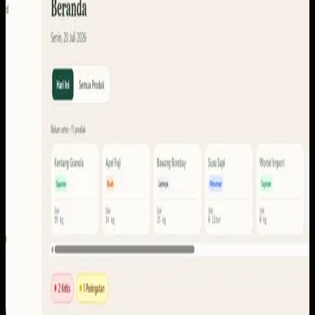
Sistem ini perlu menyatukan konteks setoran, produk,
anggota, stok, laporan, pencairan, dan portal pengguna
agar tiap peran dapat membaca informasi yang memang
dibutuhkan.
Yang kami bangun
Dari screenshot yang tersedia, ruang lingkupnya
mencakup dasbor operasional, setoran dan settlements,
anggota, stok, laporan, ekspor, pencairan, notifikasi, serta
portal pengguna.
Baca studi kasus