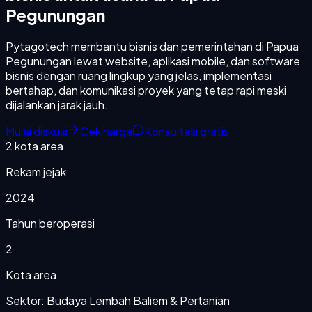
Pegunungan
Pytagotech membantu bisnis dan pemerintahan di Papua
Pegunungan lewat website, aplikasi mobile, dan software
bisnis dengan ruang lingkup yang jelas, implementasi
bertahap, dan komunikasi proyek yang tetap rapi meski
dijalankan jarak jauh.
Mulai diskusi
Cek harga
Konsultasi gratis
2
kota area
Rekam jejak
2024
Tahun beroperasi
2
Kota area
Sektor: Budaya Lembah Baliem & Pertanian