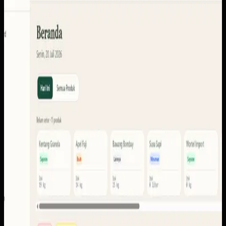
KUD Transparansi
Sebelumnya
Sistem ini perlu menyatukan konteks setoran, produk,
anggota, stok, laporan, pencairan, dan portal pengguna
agar tiap peran dapat membaca informasi yang memang
dibutuhkan.
Yang kami bangun
Dari screenshot yang tersedia, ruang lingkupnya
mencakup dasbor operasional, setoran dan settlements,
anggota, stok, laporan, ekspor, pencairan, notifikasi, serta
portal pengguna.
Baca studi kasus