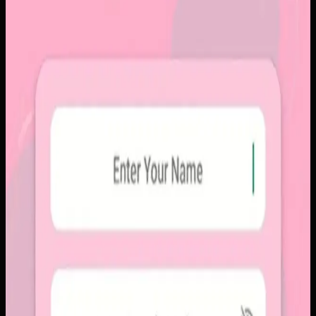
Papin
Papin
Sebelumnya
Platform sosial umum sering membuat momen personal
tenggelam di antara konten publik, iklan, dan tekanan
untuk selalu tampil sempurna. Pengguna membutuhkan
alur berbagi yang lebih intim, cepat, dan tidak terasa ramai.
Yang kami bangun
Kami membangun aplikasi mobile dengan alur berbagi yang
ringkas, notifikasi cepat, dan arsip momen yang tersusun
rapi. Sistemnya dirancang untuk percakapan visual yang
lebih personal tanpa membawa beban feed publik.
Baca studi kasus