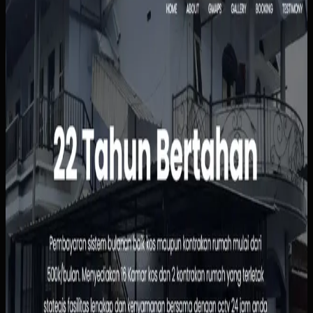
Kos Bu Ham
Sebelumnya
Status kamar, pembayaran, dan data penghuni masih
dipantau manual sehingga rawan tertinggal atau salah
catat. Calon penghuni juga harus bertanya satu per satu
hanya untuk mengetahui ketersediaan, harga, atau
fasilitas kamar.
Yang kami bangun
Kami menyusun website dengan informasi kamar yang
jelas, alur pemesanan yang sederhana, dan dasbor
pengelolaan penghuni serta pembayaran. Pemilik bisa
melihat status sewa dengan lebih cepat, sementara calon
penghuni tidak perlu menunggu chat manual untuk
informasi dasar.
Baca studi kasus