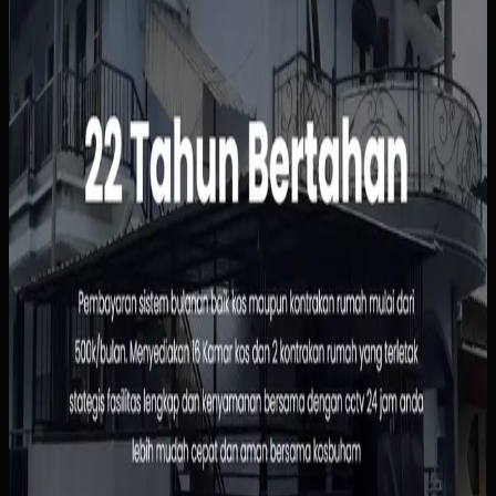
Status kamar, pembayaran, dan data penghuni masih
dipantau manual sehingga rawan tertinggal atau salah
catat. Calon penghuni juga harus bertanya satu per satu
hanya untuk mengetahui ketersediaan, harga, atau
fasilitas kamar.
Yang kami bangun
Kami menyusun website dengan informasi kamar yang
jelas, alur pemesanan yang sederhana, dan dasbor
pengelolaan penghuni serta pembayaran. Pemilik bisa
melihat status sewa dengan lebih cepat, sementara calon
penghuni tidak perlu menunggu chat manual untuk
informasi dasar.
Baca studi kasus