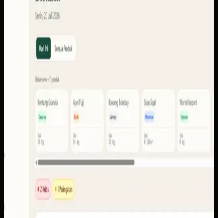
Sistem ini perlu menyatukan konteks setoran, produk,
anggota, stok, laporan, pencairan, dan portal pengguna
agar tiap peran dapat membaca informasi yang memang
dibutuhkan.
Yang kami bangun
Dari screenshot yang tersedia, ruang lingkupnya
mencakup dasbor operasional, setoran dan settlements,
anggota, stok, laporan, ekspor, pencairan, notifikasi, serta
portal pengguna.
Baca studi kasus