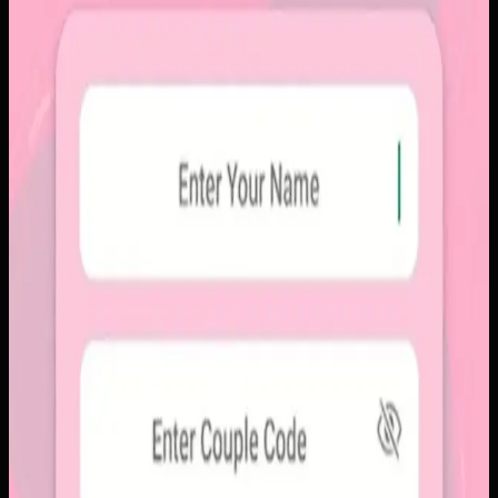
Sebelumnya
Platform sosial umum sering membuat momen personal
tenggelam di antara konten publik, iklan, dan tekanan
untuk selalu tampil sempurna. Pengguna membutuhkan
alur berbagi yang lebih intim, cepat, dan tidak terasa ramai.
Yang kami bangun
Kami membangun aplikasi mobile dengan alur berbagi yang
ringkas, notifikasi cepat, dan arsip momen yang tersusun
rapi. Sistemnya dirancang untuk percakapan visual yang
lebih personal tanpa membawa beban feed publik.
Baca studi kasus