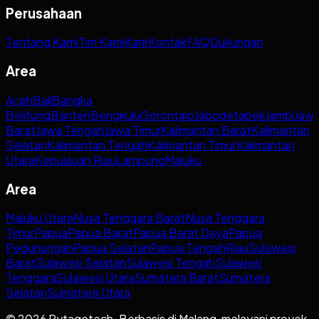
Perusahaan
Tentang Kami
Tim Kami
Karir
Kontak
FAQ
Dukungan
Area
Aceh
Bali
Bangka
Belitung
Banten
Bengkulu
Gorontalo
Jabodetabek
Jambi
Jaw
Barat
Jawa Tengah
Jawa Timur
Kalimantan Barat
Kalimantan
Selatan
Kalimantan Tengah
Kalimantan Timur
Kalimantan
Utara
Kepulauan Riau
Lampung
Maluku
Area
Maluku Utara
Nusa Tenggara Barat
Nusa Tenggara
Timur
Papua
Papua Barat
Papua Barat Daya
Papua
Pegunungan
Papua Selatan
Papua Tengah
Riau
Sulawesi
Barat
Sulawesi Selatan
Sulawesi Tengah
Sulawesi
Tenggara
Sulawesi Utara
Sumatera Barat
Sumatera
Selatan
Sumatera Utara
© 2026 Pytagotech. Berbasis di Malang, melayani proyek