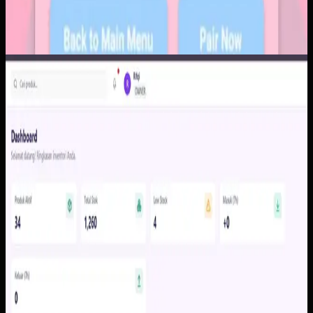
Software Kustom
Inventoryku
Inventoryku
Sebelumnya
Data stok tersebar di spreadsheet, catatan manual, dan
admin yang berbeda sehingga pemilik terlambat melihat
stok menipis, barang lambat bergerak, atau selisih mutasi.
Akibatnya keputusan operasional sering bergantung pada
rekap tambahan yang memakan waktu.
Yang kami bangun
Kami membangun dasbor stok, histori mutasi, alert stok
minimum, dan jejak audit dalam satu sistem yang mudah