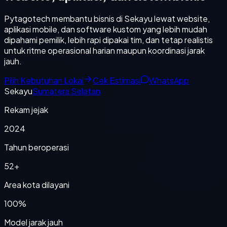
Pytagotech membantu bisnis di Sekayu lewat website,
aplikasi mobile, dan software kustom yang lebih mudah
dipahami pemilik, lebih rapi dipakai tim, dan tetap realistis
untuk ritme operasional harian maupun koordinasi jarak
jauh.
Pilih Kebutuhan Lokal
Cek Estimasi
WhatsApp
Sekayu
Sumatera Selatan
Rekam jejak
2024
Tahun beroperasi
52+
Area kota dilayani
100%
Model jarak jauh