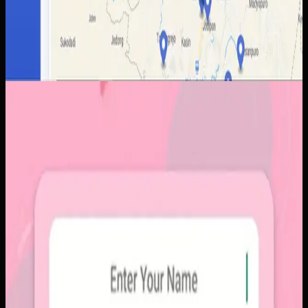
Aplikasi Mobile
Papin
Papin
Sebelumnya
Platform sosial umum sering membuat momen personal
tenggelam di antara konten publik, iklan, dan tekanan
untuk selalu tampil sempurna. Pengguna membutuhkan
alur berbagi yang lebih intim, cepat, dan tidak terasa ramai.
Yang kami bangun
Kami membangun aplikasi mobile dengan alur berbagi yang