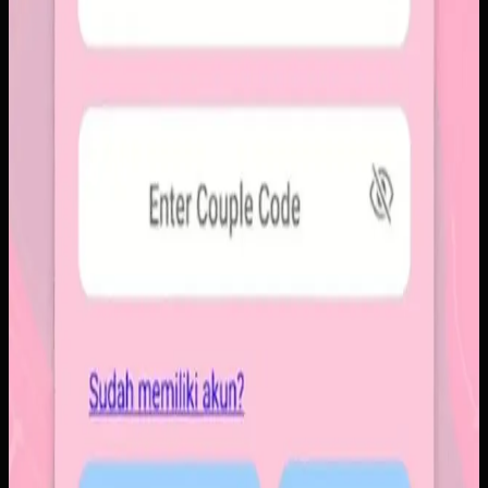
ringkas, notifikasi cepat, dan arsip momen yang tersusun
rapi. Sistemnya dirancang untuk percakapan visual yang
lebih personal tanpa membawa beban feed publik.
Baca studi kasus