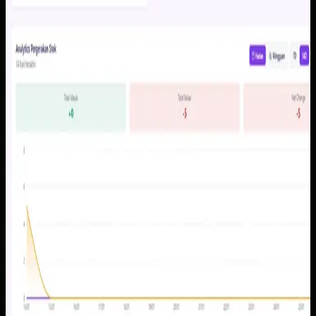
dibaca pemilik maupun tim operasional. Dengan alur data
yang lebih rapi, proses cek stok dan tindak lanjut tidak lagi
bergantung pada rekap manual.
Baca studi kasus