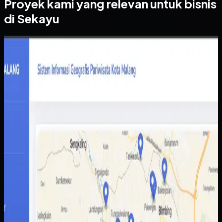
Proyek kami yang relevan untuk bisnis
di Sekayu
Website
Sistem Informasi Geografis Pariwisata Kota Malang
Sistem Informasi Geografis Pariwisata Kota
Malang
Sebelumnya
Informasi destinasi wisata tersebar di berbagai sumber
dengan kualitas data yang tidak selalu konsisten.
Akibatnya wisatawan sulit membandingkan pilihan,
sementara pengelola daerah kesulitan menampilkan
potensi wisata secara lebih utuh.
Yang kami bangun
Kami membangun peta interaktif berbasis web dengan
data lokasi, kategori destinasi, dan detail tempat yang