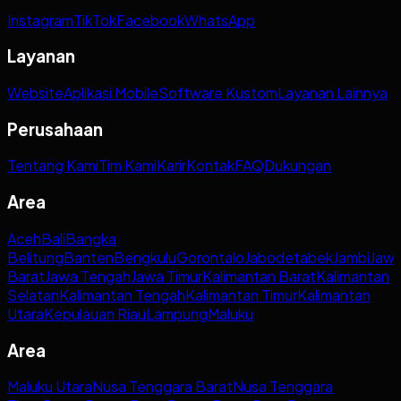
Instagram
TikTok
Facebook
WhatsApp
Layanan
Website
Aplikasi Mobile
Software Kustom
Layanan Lainnya
Perusahaan
Tentang Kami
Tim Kami
Karir
Kontak
FAQ
Dukungan
Area
Aceh
Bali
Bangka
Belitung
Banten
Bengkulu
Gorontalo
Jabodetabek
Jambi
Jaw
Barat
Jawa Tengah
Jawa Timur
Kalimantan Barat
Kalimantan
Selatan
Kalimantan Tengah
Kalimantan Timur
Kalimantan
Utara
Kepulauan Riau
Lampung
Maluku
Area
Maluku Utara
Nusa Tenggara Barat
Nusa Tenggara