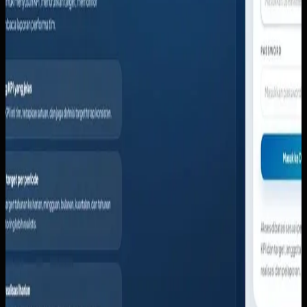
pencapaian, status on melacak, dan anggota yang perlu
perhatian. Sistem mencakup Master KPI untuk katalog
definisi resmi, manajemen anggota tim dengan peran-
based access, penugasan KPI ke anggota, alokasi dan
rincian target per periode, pencatatan realisasi harian,
peta pencapaian KPI visual, ringkasan KPI tim dengan
analisis selisih, alur kerja navigasi cepat, dan evaluasi kinerja
dengan ekspor laporan.
Baca studi kasus