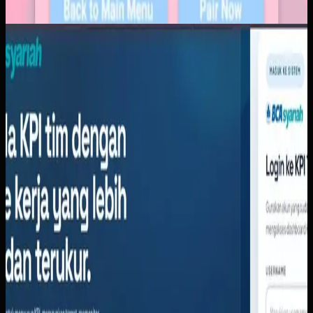
Software Kustom
KPI Tracker BCA Syariah
KPI Tracker BCA Syariah
Sebelumnya
BCA Syariah membutuhkan sistem untuk mengelola KPI
tim dengan ritme kerja yang lebih rapi dan terukur. Target
tahunan perlu diturunkan ke periode yang lebih kecil
(harian, mingguan, bulanan, kuartalan) agar pemantauan
lebih realistis. Leader kesulitan memantau pencapaian
anggota tim secara berkala karena data realisasi tersebar
di banyak sumber dan rekap manual memakan waktu.
Yang kami bangun
Kami membangun KPI Tracker berbasis web dengan
dasbor ringkasan yang menampilkan KPI aktif, rata-rata