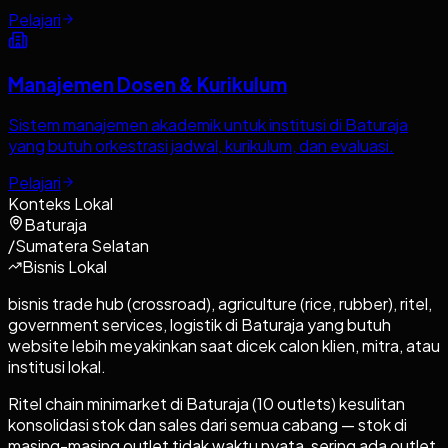
Pelajari
Manajemen Dosen & Kurikulum
Sistem manajemen akademik untuk institusi di Baturaja
yang butuh orkestrasi jadwal, kurikulum, dan evaluasi.
Pelajari
Konteks Lokal
Baturaja
/
Sumatera Selatan
Bisnis Lokal
bisnis trade hub (crossroad), agriculture (rice, rubber), ritel,
government services, logistik di Baturaja yang butuh
website lebih meyakinkan saat dicek calon klien, mitra, atau
institusi lokal.
Ritel chain minimarket di Baturaja (10 outlets) kesulitan
konsolidasi stok dan sales dari semua cabang — stok di
masing-masing outlet tidak waktu nyata, sering ada outlet