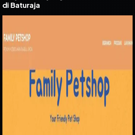
di Baturaja
Website
Family Petshop
Family Petshop
Sebelumnya
Pendapatan dari penjualan produk dan layanan tercatat
terpisah, sementara reservasi dan jadwal klinik masih rawan
bentrok. Tanpa sistem yang menyatukan pemesanan,
pembayaran, dan antrian, operasional menjadi berat di sisi
admin maupun pelanggan.
Yang kami bangun
Kami membangun alur pemesanan yang menyatukan
produk dan reservasi layanan, lengkap dengan jadwal,
nomor antrian, dan konfirmasi pembayaran. Tim bisa
mengatur layanan dan ketersediaan dokter dengan lebih