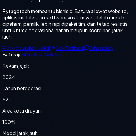
Pytagotech membantu bisnis di Baturaja lewat website,
aplikasi mobile, dan software kustom yang lebih mudah
dipahami pemilik, lebih rapi dipakai tim, dan tetap realistis
untuk ritme operasional harian maupun koordinasi jarak
jauh.
Pilih Kebutuhan Lokal
Cek Estimasi
WhatsApp
Baturaja
Sumatera Selatan
Rekam jejak
2024
Tahun beroperasi
52+
Area kota dilayani
100%
Model jarak jauh