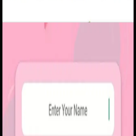
Aplikasi Mobile
Papin
Papin
Sebelumnya
Platform sosial umum sering membuat momen personal
tenggelam di antara konten publik, iklan, dan tekanan
untuk selalu tampil sempurna. Pengguna membutuhkan
alur berbagi yang lebih intim, cepat, dan tidak terasa ramai.
Yang kami bangun
Kami membangun aplikasi mobile dengan alur berbagi yang
ringkas, notifikasi cepat, dan arsip momen yang tersusun
rapi. Sistemnya dirancang untuk percakapan visual yang
lebih personal tanpa membawa beban feed publik.