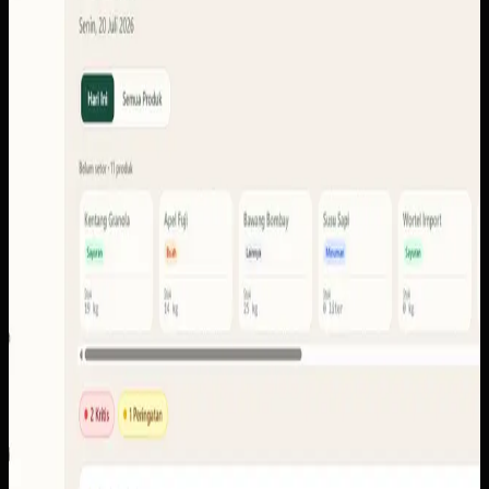
Sistem ini perlu menyatukan konteks setoran, produk,
anggota, stok, laporan, pencairan, dan portal pengguna
agar tiap peran dapat membaca informasi yang memang
dibutuhkan.
Yang kami bangun
Dari screenshot yang tersedia, ruang lingkupnya
mencakup dasbor operasional, setoran dan settlements,
anggota, stok, laporan, ekspor, pencairan, notifikasi, serta
portal pengguna.
Baca studi kasus