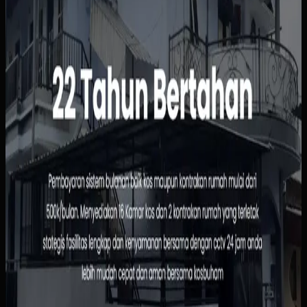
Status kamar, pembayaran, dan data penghuni masih
dipantau manual sehingga rawan tertinggal atau salah
catat. Calon penghuni juga harus bertanya satu per satu
hanya untuk mengetahui ketersediaan, harga, atau
fasilitas kamar.
Yang kami bangun
Kami menyusun website dengan informasi kamar yang
jelas, alur pemesanan yang sederhana, dan dasbor
pengelolaan penghuni serta pembayaran. Pemilik bisa
melihat status sewa dengan lebih cepat, sementara calon
penghuni tidak perlu menunggu chat manual untuk
informasi dasar.
Baca studi kasus