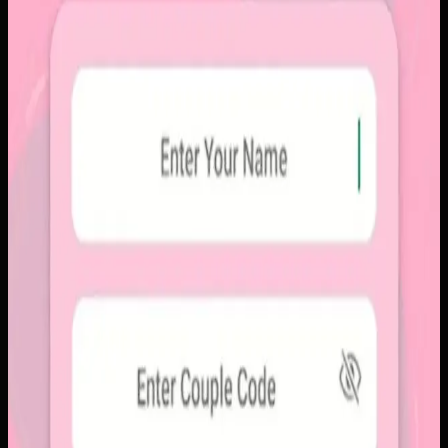
Sebelumnya
Platform sosial umum sering membuat momen personal
tenggelam di antara konten publik, iklan, dan tekanan
untuk selalu tampil sempurna. Pengguna membutuhkan
alur berbagi yang lebih intim, cepat, dan tidak terasa ramai.
Yang kami bangun
Kami membangun aplikasi mobile dengan alur berbagi yang
ringkas, notifikasi cepat, dan arsip momen yang tersusun
rapi. Sistemnya dirancang untuk percakapan visual yang
lebih personal tanpa membawa beban feed publik.
Baca studi kasus