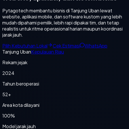
Pytagotech membantu bisnis di Tanjung Uban lewat
website, aplikasi mobile, dan software kustom yang lebih
mudah dipahami pemilik, lebih rapi dipakai tim, dan tetap
realistis untuk ritme operasional harian maupun koordinasi
jarak jauh.
Pilih Kebutuhan Lokal
Cek Estimasi
WhatsApp
Tanjung Uban
Kepulauan Riau
Rekam jejak
2024
Tahun beroperasi
52+
Area kota dilayani
100%
Model jarak jauh