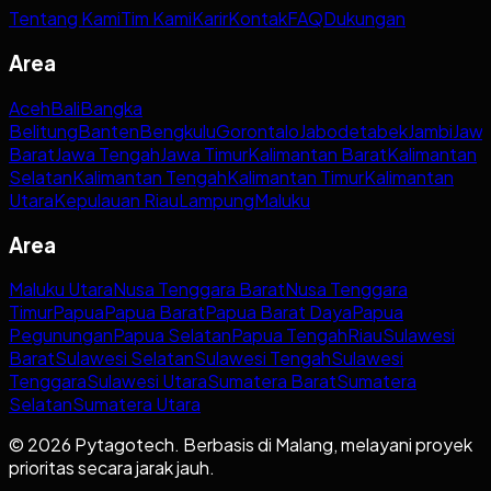
Tentang Kami
Tim Kami
Karir
Kontak
FAQ
Dukungan
Area
Aceh
Bali
Bangka
Belitung
Banten
Bengkulu
Gorontalo
Jabodetabek
Jambi
Jaw
Barat
Jawa Tengah
Jawa Timur
Kalimantan Barat
Kalimantan
Selatan
Kalimantan Tengah
Kalimantan Timur
Kalimantan
Utara
Kepulauan Riau
Lampung
Maluku
Area
Maluku Utara
Nusa Tenggara Barat
Nusa Tenggara
Timur
Papua
Papua Barat
Papua Barat Daya
Papua
Pegunungan
Papua Selatan
Papua Tengah
Riau
Sulawesi
Barat
Sulawesi Selatan
Sulawesi Tengah
Sulawesi
Tenggara
Sulawesi Utara
Sumatera Barat
Sumatera
Selatan
Sumatera Utara
© 2026 Pytagotech. Berbasis di Malang, melayani proyek
prioritas secara jarak jauh.