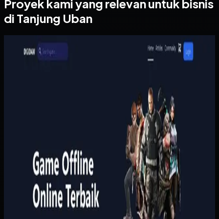
Proyek kami yang relevan untuk bisnis
di Tanjung Uban
Website
Digidaw Gameshop
Digidaw Gameshop
Sebelumnya
Pembelian game masih bergantung pada proses manual
yang lambat, sementara pengguna butuh metode
pembayaran lokal dan konfirmasi yang cepat. Tanpa sistem
yang rapi, proses transaksi terasa merepotkan dan
kepercayaan pelanggan lebih sulit dibangun.
Yang kami bangun
Kami menata katalog, keranjang, pembayaran, dan riwayat
pembelian pengguna dalam satu alur yang ringkas.
Pembayaran dan status pesanan dihubungkan ke proses