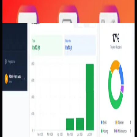
Software Kustom
Properti Pemesanan
Properti Pemesanan
Sebelumnya
Pengelolaan properti perlu membaca status unit,
pemesanan, tenant, tagihan, kontrak, dan pendapatan
dalam satu konteks operasional yang tidak
membingungkan.
Yang kami bangun
Dari screenshot yang tersedia, sistem mencakup dasbor
okupansi dan pendapatan, pemesanan, tenant, invoice,
unit, notifikasi kontrak, serta tampilan tenant untuk kontrak