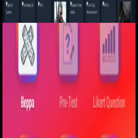
Aplikasi Mobile
Trajectfika
Trajectfika
Sebelumnya
Mahasiswa sering kesulitan menghubungkan persamaan
matematis dengan perilaku fisik yang sebenarnya,
sementara alat praktikum tidak selalu cukup atau
konsisten. Materi yang hanya tampil statis juga membuat
konsep perubahan fase dan perilaku sistem sulit
dibayangkan.
Yang kami bangun
Kami membangun aplikasi simulasi dengan input parameter,
visualisasi gerak, dan grafik yang berubah langsung saat