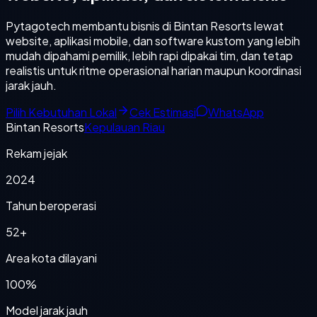
Pytagotech membantu bisnis di Bintan Resorts lewat
website, aplikasi mobile, dan software kustom yang lebih
mudah dipahami pemilik, lebih rapi dipakai tim, dan tetap
realistis untuk ritme operasional harian maupun koordinasi
jarak jauh.
Pilih Kebutuhan Lokal
Cek Estimasi
WhatsApp
Bintan Resorts
Kepulauan Riau
Rekam jejak
2024
Tahun beroperasi
52+
Area kota dilayani
100%
Model jarak jauh