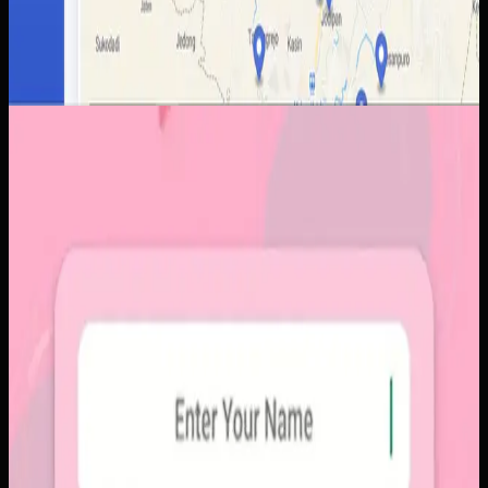
Aplikasi Mobile
Papin
Papin
Sebelumnya
Platform sosial umum sering membuat momen personal
tenggelam di antara konten publik, iklan, dan tekanan
untuk selalu tampil sempurna. Pengguna membutuhkan
alur berbagi yang lebih intim, cepat, dan tidak terasa ramai.
Yang kami bangun
Kami membangun aplikasi mobile dengan alur berbagi yang
ringkas, notifikasi cepat, dan arsip momen yang tersusun