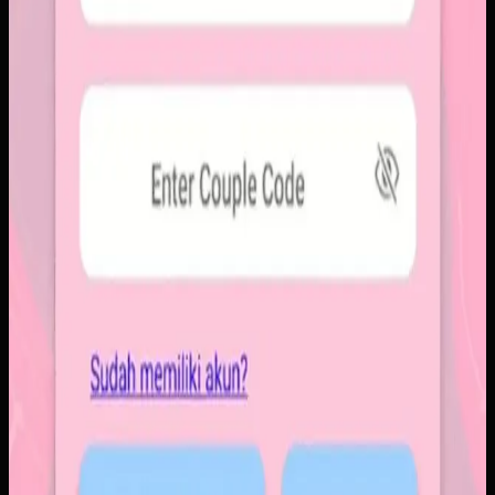
rapi. Sistemnya dirancang untuk percakapan visual yang
lebih personal tanpa membawa beban feed publik.
Baca studi kasus