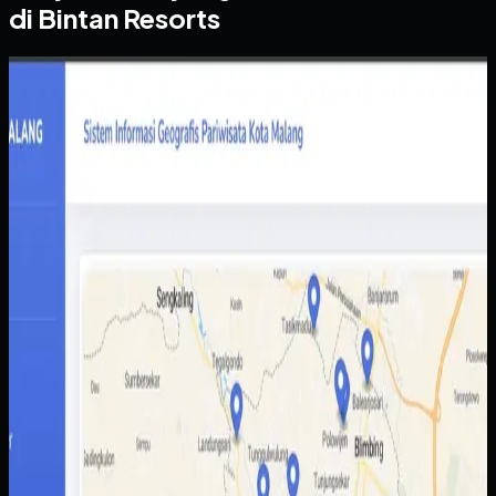
di Bintan Resorts
Website
Sistem Informasi Geografis Pariwisata Kota Malang
Sistem Informasi Geografis Pariwisata Kota
Malang
Sebelumnya
Informasi destinasi wisata tersebar di berbagai sumber
dengan kualitas data yang tidak selalu konsisten.
Akibatnya wisatawan sulit membandingkan pilihan,
sementara pengelola daerah kesulitan menampilkan
potensi wisata secara lebih utuh.
Yang kami bangun
Kami membangun peta interaktif berbasis web dengan
data lokasi, kategori destinasi, dan detail tempat yang
lebih mudah dibaca pengguna. Admin juga mendapatkan