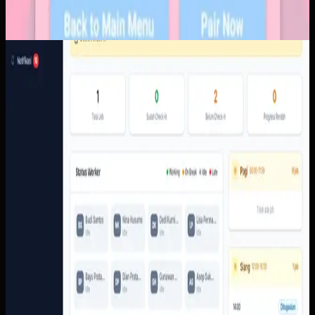
Software Kustom
Proof of Work
Proof of Work
Sebelumnya
Operasional pekerjaan lapangan perlu menghubungkan
penugasan, pekerja, jadwal, area, check-in, bukti
penyelesaian, dan laporan dalam urutan yang mudah
ditinjau.
Yang kami bangun
Dari screenshot yang tersedia, sistem memiliki dasbor
supervisor, area admin untuk pekerja, klien, template,
recurring job, reports, dan jobs, serta alur pekerja dari
membuka job sampai selesai.