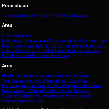
Perusahaan
Tentang Kami
Tim Kami
Karir
Kontak
FAQ
Dukungan
Area
Aceh
Bali
Bangka
Belitung
Banten
Bengkulu
Gorontalo
Jabodetabek
Jambi
Jaw
Barat
Jawa Tengah
Jawa Timur
Kalimantan Barat
Kalimantan
Selatan
Kalimantan Tengah
Kalimantan Timur
Kalimantan
Utara
Kepulauan Riau
Lampung
Maluku
Area
Maluku Utara
Nusa Tenggara Barat
Nusa Tenggara
Timur
Papua
Papua Barat
Papua Barat Daya
Papua
Pegunungan
Papua Selatan
Papua Tengah
Riau
Sulawesi
Barat
Sulawesi Selatan
Sulawesi Tengah
Sulawesi
Tenggara
Sulawesi Utara
Sumatera Barat
Sumatera
Selatan
Sumatera Utara