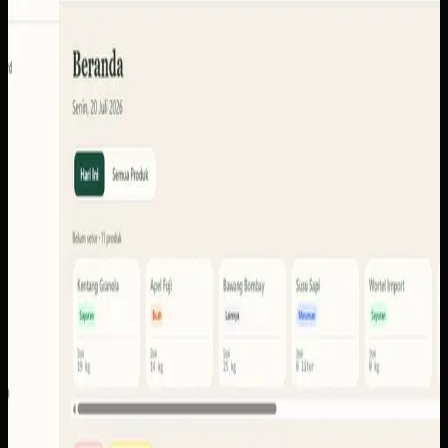
KUD Transparansi
Sebelumnya
Sistem ini perlu menyatukan konteks setoran, produk,
anggota, stok, laporan, pencairan, dan portal pengguna
agar tiap peran dapat membaca informasi yang memang
dibutuhkan.
Yang kami bangun
Dari screenshot yang tersedia, ruang lingkupnya
mencakup dasbor operasional, setoran dan settlements,
anggota, stok, laporan, ekspor, pencairan, notifikasi, serta
portal pengguna.
Baca studi kasus