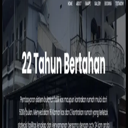
Kos Bu Ham
Sebelumnya
Status kamar, pembayaran, dan data penghuni masih
dipantau manual sehingga rawan tertinggal atau salah
catat. Calon penghuni juga harus bertanya satu per satu
hanya untuk mengetahui ketersediaan, harga, atau
fasilitas kamar.
Yang kami bangun
Kami menyusun website dengan informasi kamar yang
jelas, alur pemesanan yang sederhana, dan dasbor
pengelolaan penghuni serta pembayaran. Pemilik bisa
melihat status sewa dengan lebih cepat, sementara calon
penghuni tidak perlu menunggu chat manual untuk
informasi dasar.
Baca studi kasus