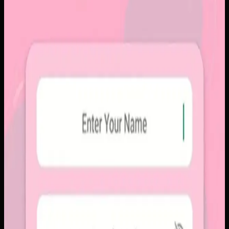
Papin
Papin
Sebelumnya
Platform sosial umum sering membuat momen personal
tenggelam di antara konten publik, iklan, dan tekanan
untuk selalu tampil sempurna. Pengguna membutuhkan
alur berbagi yang lebih intim, cepat, dan tidak terasa ramai.
Yang kami bangun
Kami membangun aplikasi mobile dengan alur berbagi yang
ringkas, notifikasi cepat, dan arsip momen yang tersusun
rapi. Sistemnya dirancang untuk percakapan visual yang
lebih personal tanpa membawa beban feed publik.
Baca studi kasus