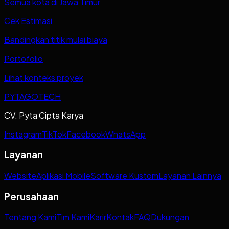
Semua kota di Jawa Timur
Cek Estimasi
Bandingkan titik mulai biaya
Portofolio
Lihat konteks proyek
PYTAGOTECH
CV. Pyta Cipta Karya
Instagram
TikTok
Facebook
WhatsApp
Layanan
Website
Aplikasi Mobile
Software Kustom
Layanan Lainnya
Perusahaan
Tentang Kami
Tim Kami
Karir
Kontak
FAQ
Dukungan