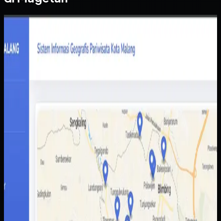
Website
Sistem Informasi Geografis Pariwisata Kota Malang
Sistem Informasi Geografis Pariwisata Kota
Malang
Sebelumnya
Informasi destinasi wisata tersebar di berbagai sumber
dengan kualitas data yang tidak selalu konsisten.
Akibatnya wisatawan sulit membandingkan pilihan,
sementara pengelola daerah kesulitan menampilkan
potensi wisata secara lebih utuh.
Yang kami bangun
Kami membangun peta interaktif berbasis web dengan
data lokasi, kategori destinasi, dan detail tempat yang
lebih mudah dibaca pengguna. Admin juga mendapatkan
alur pengelolaan data yang lebih rapi untuk memperbarui