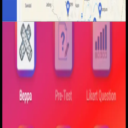
Aplikasi Mobile
Trajectfika
Trajectfika
Sebelumnya
Mahasiswa sering kesulitan menghubungkan persamaan
matematis dengan perilaku fisik yang sebenarnya,
sementara alat praktikum tidak selalu cukup atau
konsisten. Materi yang hanya tampil statis juga membuat
konsep perubahan fase dan perilaku sistem sulit
dibayangkan.
Yang kami bangun
Kami membangun aplikasi simulasi dengan input parameter,