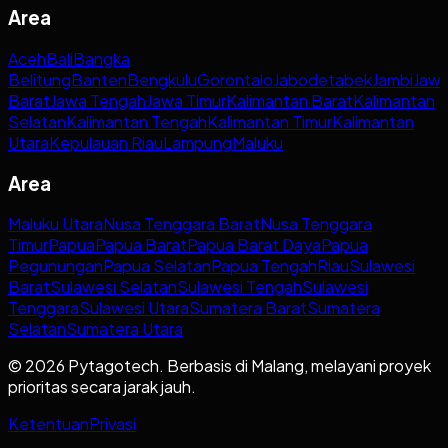
Area
Aceh
Bali
Bangka
Belitung
Banten
Bengkulu
Gorontalo
Jabodetabek
Jambi
Jaw
Barat
Jawa Tengah
Jawa Timur
Kalimantan Barat
Kalimantan
Selatan
Kalimantan Tengah
Kalimantan Timur
Kalimantan
Utara
Kepulauan Riau
Lampung
Maluku
Area
Maluku Utara
Nusa Tenggara Barat
Nusa Tenggara
Timur
Papua
Papua Barat
Papua Barat Daya
Papua
Pegunungan
Papua Selatan
Papua Tengah
Riau
Sulawesi
Barat
Sulawesi Selatan
Sulawesi Tengah
Sulawesi
Tenggara
Sulawesi Utara
Sumatera Barat
Sumatera
Selatan
Sumatera Utara
© 2026 Pytagotech. Berbasis di Malang, melayani proyek
prioritas secara jarak jauh.
Ketentuan
Privasi