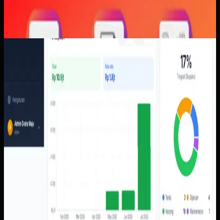
Software Kustom
Properti Pemesanan
Properti Pemesanan
Sebelumnya
Pengelolaan properti perlu membaca status unit,
pemesanan, tenant, tagihan, kontrak, dan pendapatan
dalam satu konteks operasional yang tidak
membingungkan.
Yang kami bangun
Dari screenshot yang tersedia, sistem mencakup dasbor
okupansi dan pendapatan, pemesanan, tenant, invoice,
unit, notifikasi kontrak, serta tampilan tenant untuk kontrak