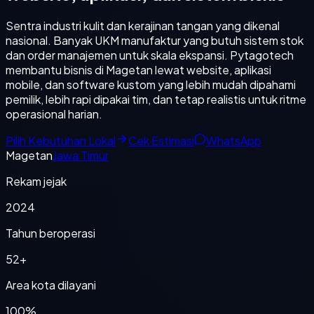
Sentra industri kulit dan kerajinan tangan yang dikenal
nasional. Banyak UKM manufaktur yang butuh sistem stok
dan order manajemen untuk skala ekspansi. Pytagotech
membantu bisnis di Magetan lewat website, aplikasi
mobile, dan software kustom yang lebih mudah dipahami
pemilik, lebih rapi dipakai tim, dan tetap realistis untuk ritme
operasional harian.
Pilih Kebutuhan Lokal
Cek Estimasi
WhatsApp
Magetan
Jawa Timur
Rekam jejak
2024
Tahun beroperasi
52+
Area kota dilayani
100%