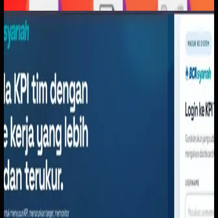
Software Kustom
KPI Tracker BCA Syariah
KPI Tracker BCA Syariah
Sebelumnya
BCA Syariah membutuhkan sistem untuk mengelola KPI
tim dengan ritme kerja yang lebih rapi dan terukur. Target
tahunan perlu diturunkan ke periode yang lebih kecil
(harian, mingguan, bulanan, kuartalan) agar pemantauan
lebih realistis. Leader kesulitan memantau pencapaian
anggota tim secara berkala karena data realisasi tersebar
di banyak sumber dan rekap manual memakan waktu.
Yang kami bangun
Kami membangun KPI Tracker berbasis web dengan
dasbor ringkasan yang menampilkan KPI aktif, rata-rata
pencapaian, status on melacak, dan anggota yang perlu