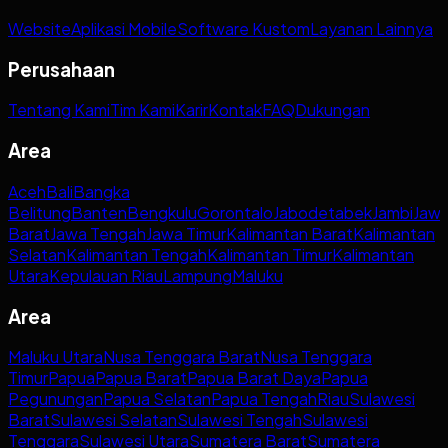
Website
Aplikasi Mobile
Software Kustom
Layanan Lainnya
Perusahaan
Tentang Kami
Tim Kami
Karir
Kontak
FAQ
Dukungan
Area
Aceh
Bali
Bangka
Belitung
Banten
Bengkulu
Gorontalo
Jabodetabek
Jambi
Jaw
Barat
Jawa Tengah
Jawa Timur
Kalimantan Barat
Kalimantan
Selatan
Kalimantan Tengah
Kalimantan Timur
Kalimantan
Utara
Kepulauan Riau
Lampung
Maluku
Area
Maluku Utara
Nusa Tenggara Barat
Nusa Tenggara
Timur
Papua
Papua Barat
Papua Barat Daya
Papua
Pegunungan
Papua Selatan
Papua Tengah
Riau
Sulawesi
Barat
Sulawesi Selatan
Sulawesi Tengah
Sulawesi
Tenggara
Sulawesi Utara
Sumatera Barat
Sumatera