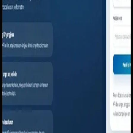
perhatian. Sistem mencakup Master KPI untuk katalog
definisi resmi, manajemen anggota tim dengan peran-
based access, penugasan KPI ke anggota, alokasi dan
rincian target per periode, pencatatan realisasi harian,
peta pencapaian KPI visual, ringkasan KPI tim dengan
analisis selisih, alur kerja navigasi cepat, dan evaluasi kinerja
dengan ekspor laporan.
Baca studi kasus