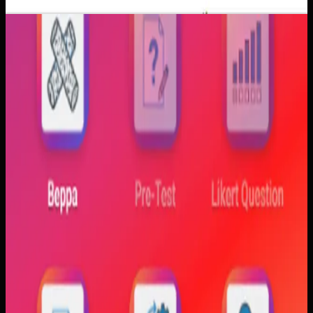
Aplikasi Mobile
Trajectfika
Trajectfika
Sebelumnya
Mahasiswa sering kesulitan menghubungkan persamaan
matematis dengan perilaku fisik yang sebenarnya,
sementara alat praktikum tidak selalu cukup atau
konsisten. Materi yang hanya tampil statis juga membuat
konsep perubahan fase dan perilaku sistem sulit
dibayangkan.
Yang kami bangun
Kami membangun aplikasi simulasi dengan input parameter,
visualisasi gerak, dan grafik yang berubah langsung saat
variabel diubah. Dengan begitu, mahasiswa bisa melihat
hubungan antara teori dan simulasi secara lebih konkret.