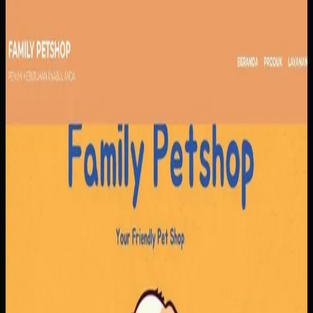
Website
Family Petshop
Family Petshop
Sebelumnya
Pendapatan dari penjualan produk dan layanan tercatat
terpisah, sementara reservasi dan jadwal klinik masih rawan
bentrok. Tanpa sistem yang menyatukan pemesanan,
pembayaran, dan antrian, operasional menjadi berat di sisi
admin maupun pelanggan.
Yang kami bangun
Kami membangun alur pemesanan yang menyatukan
produk dan reservasi layanan, lengkap dengan jadwal,
nomor antrian, dan konfirmasi pembayaran. Tim bisa
mengatur layanan dan ketersediaan dokter dengan lebih
rapi, sementara pelanggan mendapatkan proses
pemesanan yang lebih jelas.