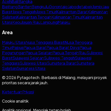
Aceh
Bali
Bangka
Belitung
Banten
Bengkulu
Gorontalo
Jabodetabek
Jambi
Jaw
Barat
Jawa Tengah
Jawa Timur
Kalimantan Barat
Kalimantan
Selatan
Kalimantan Tengah
Kalimantan Timur
Kalimantan
Utara
Kepulauan Riau
Lampung
Maluku
Area
Maluku Utara
Nusa Tenggara Barat
Nusa Tenggara
Timur
Papua
Papua Barat
Papua Barat Daya
Papua
Pegunungan
Papua Selatan
Papua Tengah
Riau
Sulawesi
Barat
Sulawesi Selatan
Sulawesi Tengah
Sulawesi
Tenggara
Sulawesi Utara
Sumatera Barat
Sumatera
Selatan
Sumatera Utara
© 2026 Pytagotech. Berbasis di Malang, melayani proyek
prioritas secara jarak jauh.
Ketentuan
Privasi
Cookie analitik
Analitik opsional. Menolak tetap boleh.