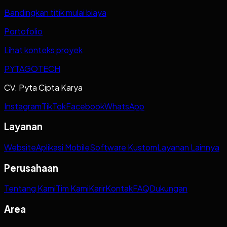
Bandingkan titik mulai biaya
Portofolio
Lihat konteks proyek
PYTAGOTECH
CV. Pyta Cipta Karya
Instagram
TikTok
Facebook
WhatsApp
Layanan
Website
Aplikasi Mobile
Software Kustom
Layanan Lainnya
Perusahaan
Tentang Kami
Tim Kami
Karir
Kontak
FAQ
Dukungan
Area