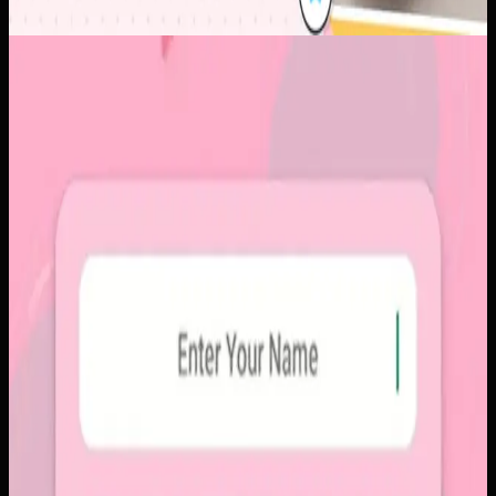
Aplikasi Mobile
Papin
Papin
Sebelumnya
Platform sosial umum sering membuat momen personal
tenggelam di antara konten publik, iklan, dan tekanan
untuk selalu tampil sempurna. Pengguna membutuhkan
alur berbagi yang lebih intim, cepat, dan tidak terasa ramai.
Yang kami bangun
Kami membangun aplikasi mobile dengan alur berbagi yang
ringkas, notifikasi cepat, dan arsip momen yang tersusun
rapi. Sistemnya dirancang untuk percakapan visual yang
lebih personal tanpa membawa beban feed publik.
Baca studi kasus