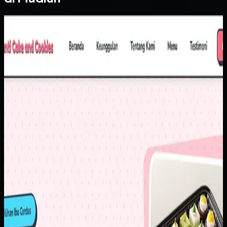
Website
Yanti Cake & Cookies
Yanti Cake & Cookies
Sebelumnya
Penjualan masih banyak bergantung pada chat berulang
untuk pertanyaan dasar seperti harga, varian, dan detail
produk. Di saat yang sama, brand membutuhkan tampilan
digital yang lebih rapi agar calon pelanggan baru lebih
percaya untuk memesan.
Yang kami bangun
Kami menyusun website dengan katalog yang lebih
terstruktur, informasi produk yang mudah dipindai, dan CTA
order yang langsung mengarah ke alur komunikasi utama.
Hasilnya, pelanggan bisa memahami pilihan produk lebih
cepat sebelum masuk ke percakapan penjualan.