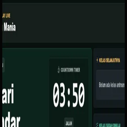
Software Kustom
Kicau Mania
Kicau Mania
Sebelumnya
Organisator lomba burung berkicau kesulitan mengelola
skoring manual dengan kertas, sering terjadi kesalahan
input skor, dan tidak ada display live untuk peserta
menonton.
Yang kami bangun
Kami membuat sistem berbasis web dengan fitur skoring
waktu nyata via Supabase, TV display dengan animasi
ranking live, dasbor admin untuk atur kelas dan juri, serta
countdown timer otomatis.
Baca studi kasus