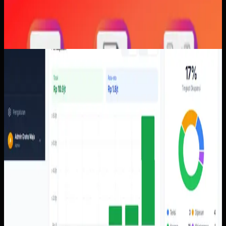
Software Kustom
Properti Pemesanan
Properti Pemesanan
Sebelumnya
Pengelolaan properti perlu membaca status unit,
pemesanan, tenant, tagihan, kontrak, dan pendapatan
dalam satu konteks operasional yang tidak
membingungkan.
Yang kami bangun
Dari screenshot yang tersedia, sistem mencakup dasbor
okupansi dan pendapatan, pemesanan, tenant, invoice,