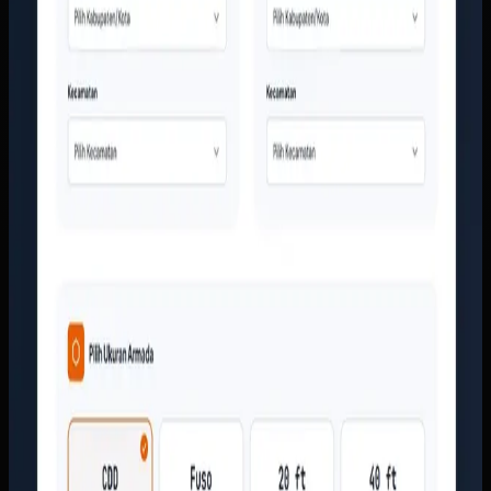
bukti kerja perusahaan ditata supaya calon pelanggan bisa
memahami layanan tanpa harus menunggu jawaban manual
dari CS.
Baca studi kasus