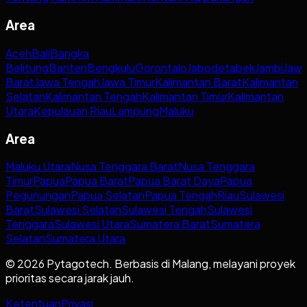
Area
Aceh
Bali
Bangka
Belitung
Banten
Bengkulu
Gorontalo
Jabodetabek
Jambi
Jaw
Barat
Jawa Tengah
Jawa Timur
Kalimantan Barat
Kalimantan
Selatan
Kalimantan Tengah
Kalimantan Timur
Kalimantan
Utara
Kepulauan Riau
Lampung
Maluku
Area
Maluku Utara
Nusa Tenggara Barat
Nusa Tenggara
Timur
Papua
Papua Barat
Papua Barat Daya
Papua
Pegunungan
Papua Selatan
Papua Tengah
Riau
Sulawesi
Barat
Sulawesi Selatan
Sulawesi Tengah
Sulawesi
Tenggara
Sulawesi Utara
Sumatera Barat
Sumatera
Selatan
Sumatera Utara
© 2026 Pytagotech. Berbasis di Malang, melayani proyek
prioritas secara jarak jauh.
Ketentuan
Privasi