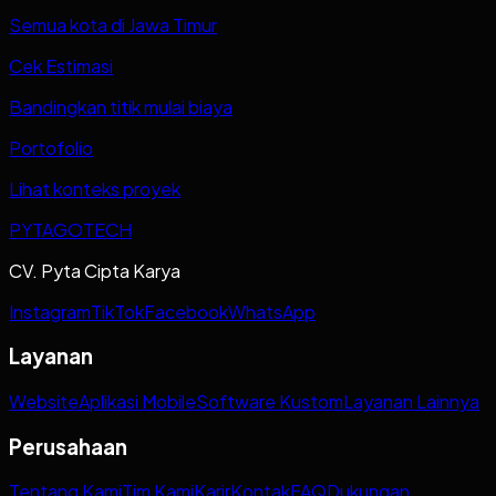
Semua kota di Jawa Timur
Cek Estimasi
Bandingkan titik mulai biaya
Portofolio
Lihat konteks proyek
PYTAGOTECH
CV. Pyta Cipta Karya
Instagram
TikTok
Facebook
WhatsApp
Layanan
Website
Aplikasi Mobile
Software Kustom
Layanan Lainnya
Perusahaan
Tentang Kami
Tim Kami
Karir
Kontak
FAQ
Dukungan