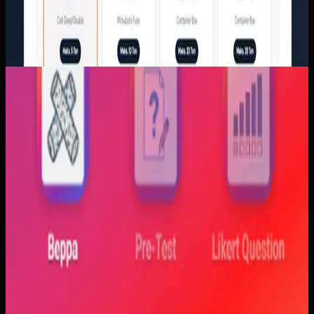
Aplikasi Mobile
Trajectfika
Trajectfika
Sebelumnya
Mahasiswa sering kesulitan menghubungkan persamaan
matematis dengan perilaku fisik yang sebenarnya,
sementara alat praktikum tidak selalu cukup atau
konsisten. Materi yang hanya tampil statis juga membuat
konsep perubahan fase dan perilaku sistem sulit
dibayangkan.
Yang kami bangun
Kami membangun aplikasi simulasi dengan input parameter,