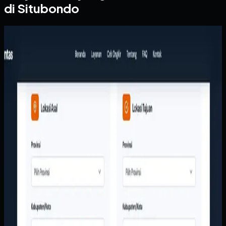
di Situbondo
Website
Arthalintas
Arthalintas
Sebelumnya
Tim layanan pelanggan terlalu sering menjawab
pertanyaan dasar seperti ongkir, cakupan kota, dan jenis
layanan secara manual. Di sisi lain, perusahaan butuh
tampilan digital yang lebih meyakinkan agar calon
pelanggan berani mengirim barang bernilai tinggi tanpa
ragu.
Yang kami bangun
Kami membangun website responsif dengan kalkulator
ongkir, struktur layanan yang jelas, dan CTA yang langsung
mengarah ke tim sales. Informasi armada, area layanan, dan