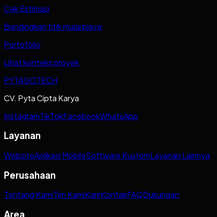
Cek Estimasi
Bandingkan titik mulai biaya
Portofolio
Lihat konteks proyek
PYTAGOTECH
CV. Pyta Cipta Karya
Instagram
TikTok
Facebook
WhatsApp
Layanan
Website
Aplikasi Mobile
Software Kustom
Layanan Lainnya
Perusahaan
Tentang Kami
Tim Kami
Karir
Kontak
FAQ
Dukungan
Area