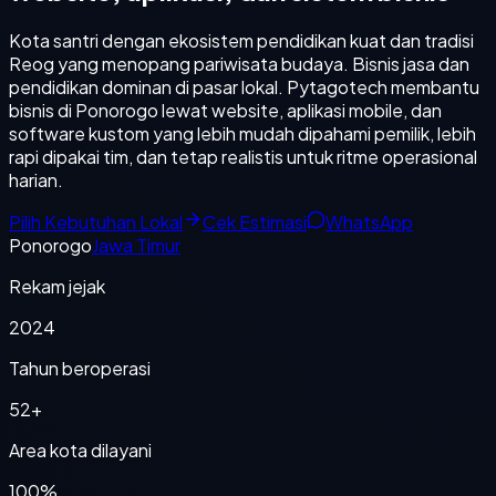
Kota santri dengan ekosistem pendidikan kuat dan tradisi
Reog yang menopang pariwisata budaya. Bisnis jasa dan
pendidikan dominan di pasar lokal. Pytagotech membantu
bisnis di Ponorogo lewat website, aplikasi mobile, dan
software kustom yang lebih mudah dipahami pemilik, lebih
rapi dipakai tim, dan tetap realistis untuk ritme operasional
harian.
Pilih Kebutuhan Lokal
Cek Estimasi
WhatsApp
Ponorogo
Jawa Timur
Rekam jejak
2024
Tahun beroperasi
52+
Area kota dilayani
100%