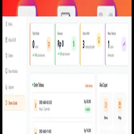
Software Kustom
QR Ordering
QR Ordering
Sebelumnya
Order perlu membawa konteks meja, item, pembayaran,
dan status secara konsisten dari perangkat pelanggan ke
admin dan kitchen tanpa bergantung pada konfirmasi
manual.
Yang kami bangun
Dari screenshot yang tersedia, sistem memiliki alur scan
meja, menu pelanggan, cart, pembayaran, pembayaran,
status pesanan, dasbor admin, pengaturan meja dan QR,
laporan, floor monitor, serta kitchen display.