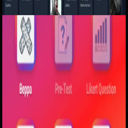
Aplikasi Mobile
Trajectfika
Trajectfika
Sebelumnya
Mahasiswa sering kesulitan menghubungkan persamaan
matematis dengan perilaku fisik yang sebenarnya,
sementara alat praktikum tidak selalu cukup atau
konsisten. Materi yang hanya tampil statis juga membuat
konsep perubahan fase dan perilaku sistem sulit
dibayangkan.
Yang kami bangun
Kami membangun aplikasi simulasi dengan input parameter,
visualisasi gerak, dan grafik yang berubah langsung saat
variabel diubah. Dengan begitu, mahasiswa bisa melihat