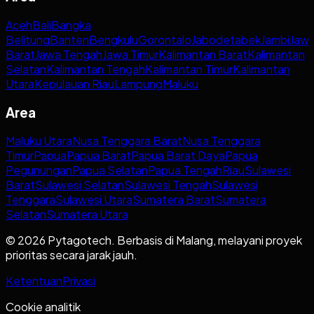
Aceh
Bali
Bangka
Belitung
Banten
Bengkulu
Gorontalo
Jabodetabek
Jambi
Jaw
Barat
Jawa Tengah
Jawa Timur
Kalimantan Barat
Kalimantan
Selatan
Kalimantan Tengah
Kalimantan Timur
Kalimantan
Utara
Kepulauan Riau
Lampung
Maluku
Area
Maluku Utara
Nusa Tenggara Barat
Nusa Tenggara
Timur
Papua
Papua Barat
Papua Barat Daya
Papua
Pegunungan
Papua Selatan
Papua Tengah
Riau
Sulawesi
Barat
Sulawesi Selatan
Sulawesi Tengah
Sulawesi
Tenggara
Sulawesi Utara
Sumatera Barat
Sumatera
Selatan
Sumatera Utara
© 2026 Pytagotech. Berbasis di Malang, melayani proyek
prioritas secara jarak jauh.
Ketentuan
Privasi
Cookie analitik