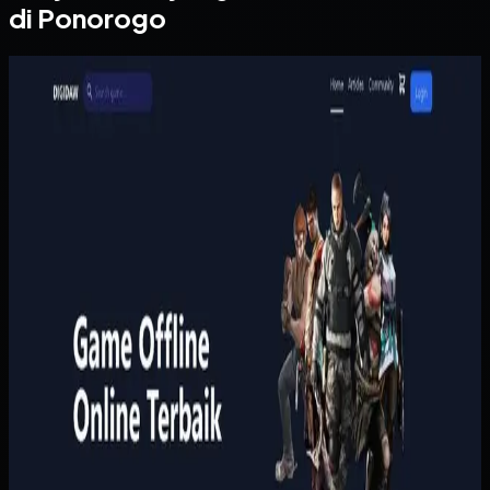
di Ponorogo
Website
Digidaw Gameshop
Digidaw Gameshop
Sebelumnya
Pembelian game masih bergantung pada proses manual
yang lambat, sementara pengguna butuh metode
pembayaran lokal dan konfirmasi yang cepat. Tanpa sistem
yang rapi, proses transaksi terasa merepotkan dan
kepercayaan pelanggan lebih sulit dibangun.
Yang kami bangun
Kami menata katalog, keranjang, pembayaran, dan riwayat
pembelian pengguna dalam satu alur yang ringkas.
Pembayaran dan status pesanan dihubungkan ke proses
penyerahan akses supaya pelanggan tidak perlu