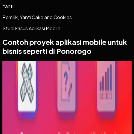
Yanti
Pemilik, Yanti Cake and Cookies
Studi kasus
Aplikasi Mobile
Contoh proyek
aplikasi mobile
untuk
bisnis seperti di Ponorogo
Aplikasi Mobile
Trajectfika
Trajectfika
Sebelumnya
Mahasiswa sering kesulitan menghubungkan persamaan
matematis dengan perilaku fisik yang sebenarnya,
sementara alat praktikum tidak selalu cukup atau
konsisten. Materi yang hanya tampil statis juga membuat