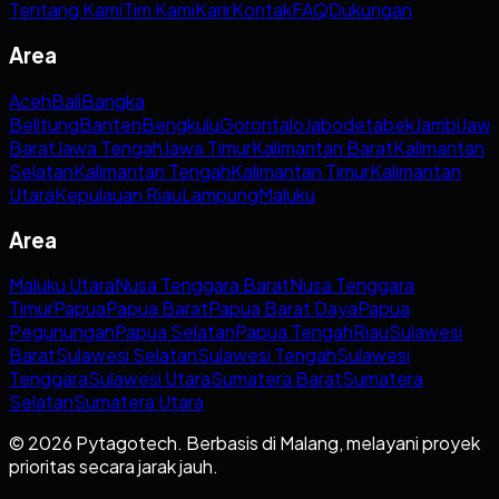
Tentang Kami
Tim Kami
Karir
Kontak
FAQ
Dukungan
Area
Aceh
Bali
Bangka
Belitung
Banten
Bengkulu
Gorontalo
Jabodetabek
Jambi
Jaw
Barat
Jawa Tengah
Jawa Timur
Kalimantan Barat
Kalimantan
Selatan
Kalimantan Tengah
Kalimantan Timur
Kalimantan
Utara
Kepulauan Riau
Lampung
Maluku
Area
Maluku Utara
Nusa Tenggara Barat
Nusa Tenggara
Timur
Papua
Papua Barat
Papua Barat Daya
Papua
Pegunungan
Papua Selatan
Papua Tengah
Riau
Sulawesi
Barat
Sulawesi Selatan
Sulawesi Tengah
Sulawesi
Tenggara
Sulawesi Utara
Sumatera Barat
Sumatera
Selatan
Sumatera Utara
© 2026 Pytagotech. Berbasis di Malang, melayani proyek
prioritas secara jarak jauh.