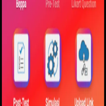
konsep perubahan fase dan perilaku sistem sulit
dibayangkan.
Yang kami bangun
Kami membangun aplikasi simulasi dengan input parameter,
visualisasi gerak, dan grafik yang berubah langsung saat
variabel diubah. Dengan begitu, mahasiswa bisa melihat
hubungan antara teori dan simulasi secara lebih konkret.
Baca studi kasus lengkap