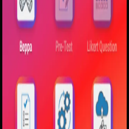
Sebelumnya
Mahasiswa sering kesulitan menghubungkan persamaan
matematis dengan perilaku fisik yang sebenarnya,
sementara alat praktikum tidak selalu cukup atau
konsisten. Materi yang hanya tampil statis juga membuat
konsep perubahan fase dan perilaku sistem sulit
dibayangkan.
Yang kami bangun
Kami membangun aplikasi simulasi dengan input parameter,
visualisasi gerak, dan grafik yang berubah langsung saat
variabel diubah. Dengan begitu, mahasiswa bisa melihat
hubungan antara teori dan simulasi secara lebih konkret.
Baca studi kasus lengkap