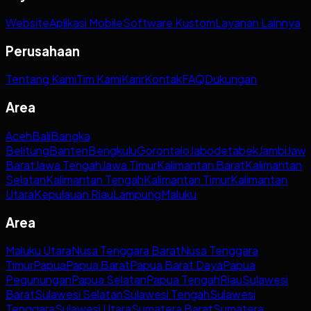
Website
Aplikasi Mobile
Software Kustom
Layanan Lainnya
Perusahaan
Tentang Kami
Tim Kami
Karir
Kontak
FAQ
Dukungan
Area
Aceh
Bali
Bangka
Belitung
Banten
Bengkulu
Gorontalo
Jabodetabek
Jambi
Jaw
Barat
Jawa Tengah
Jawa Timur
Kalimantan Barat
Kalimantan
Selatan
Kalimantan Tengah
Kalimantan Timur
Kalimantan
Utara
Kepulauan Riau
Lampung
Maluku
Area
Maluku Utara
Nusa Tenggara Barat
Nusa Tenggara
Timur
Papua
Papua Barat
Papua Barat Daya
Papua
Pegunungan
Papua Selatan
Papua Tengah
Riau
Sulawesi
Barat
Sulawesi Selatan
Sulawesi Tengah
Sulawesi
Tenggara
Sulawesi Utara
Sumatera Barat
Sumatera