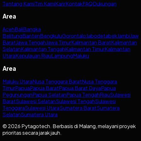
Tentang Kami
Tim Kami
Karir
Kontak
FAQ
Dukungan
Area
Aceh
Bali
Bangka
Belitung
Banten
Bengkulu
Gorontalo
Jabodetabek
Jambi
Jaw
Barat
Jawa Tengah
Jawa Timur
Kalimantan Barat
Kalimantan
Selatan
Kalimantan Tengah
Kalimantan Timur
Kalimantan
Utara
Kepulauan Riau
Lampung
Maluku
Area
Maluku Utara
Nusa Tenggara Barat
Nusa Tenggara
Timur
Papua
Papua Barat
Papua Barat Daya
Papua
Pegunungan
Papua Selatan
Papua Tengah
Riau
Sulawesi
Barat
Sulawesi Selatan
Sulawesi Tengah
Sulawesi
Tenggara
Sulawesi Utara
Sumatera Barat
Sumatera
Selatan
Sumatera Utara
© 2026 Pytagotech. Berbasis di Malang, melayani proyek
prioritas secara jarak jauh.