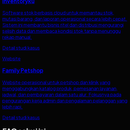
Inventoryku
Software stok berbasis cloud untuk memantau stok,
mutasi barang, dan laporan operasional secara lebih cepat.
Sistem ini membantu bisnis ritel dan distribusi mengurangi
selisih data dan membaca kondisi stok tanpa menunggu
rekap manual.
Detail studi kasus
Website
Family Petshop
Website operasional untuk petshop dan klinik yang
menggabungkan katalog produk, pemesanan layanan,
jadwal, dan pembayaran dalam satu alur. Fokusnya pada
pengurangan kerja admin dan pengalaman pelanggan yang
lebih rapi.
Detail studi kasus