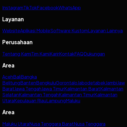
Instagram
TikTok
Facebook
WhatsApp
Layanan
Website
Aplikasi Mobile
Software Kustom
Layanan Lainnya
Perusahaan
Tentang Kami
Tim Kami
Karir
Kontak
FAQ
Dukungan
Area
Aceh
Bali
Bangka
Belitung
Banten
Bengkulu
Gorontalo
Jabodetabek
Jambi
Jaw
Barat
Jawa Tengah
Jawa Timur
Kalimantan Barat
Kalimantan
Selatan
Kalimantan Tengah
Kalimantan Timur
Kalimantan
Utara
Kepulauan Riau
Lampung
Maluku
Area
Maluku Utara
Nusa Tenggara Barat
Nusa Tenggara