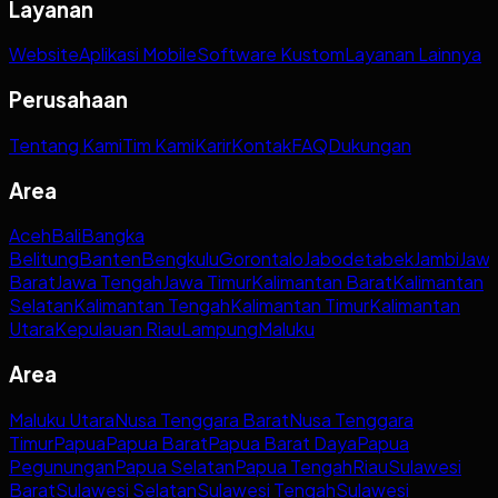
Layanan
Website
Aplikasi Mobile
Software Kustom
Layanan Lainnya
Perusahaan
Tentang Kami
Tim Kami
Karir
Kontak
FAQ
Dukungan
Area
Aceh
Bali
Bangka
Belitung
Banten
Bengkulu
Gorontalo
Jabodetabek
Jambi
Jaw
Barat
Jawa Tengah
Jawa Timur
Kalimantan Barat
Kalimantan
Selatan
Kalimantan Tengah
Kalimantan Timur
Kalimantan
Utara
Kepulauan Riau
Lampung
Maluku
Area
Maluku Utara
Nusa Tenggara Barat
Nusa Tenggara
Timur
Papua
Papua Barat
Papua Barat Daya
Papua
Pegunungan
Papua Selatan
Papua Tengah
Riau
Sulawesi
Barat
Sulawesi Selatan
Sulawesi Tengah
Sulawesi