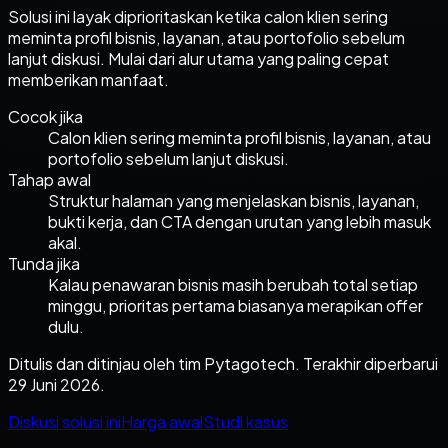
Solusi ini layak diprioritaskan ketika
calon klien sering
meminta profil bisnis, layanan, atau portofolio sebelum
lanjut diskusi.
Mulai dari alur utama yang paling cepat
memberikan manfaat.
Cocok jika
Calon klien sering meminta profil bisnis, layanan, atau
portofolio sebelum lanjut diskusi.
Tahap awal
Struktur halaman yang menjelaskan bisnis, layanan,
bukti kerja, dan CTA dengan urutan yang lebih masuk
akal.
Tunda jika
Kalau penawaran bisnis masih berubah total setiap
minggu, prioritas pertama biasanya merapikan offer
dulu.
Ditulis dan ditinjau oleh tim Pytagotech. Terakhir diperbarui
29 Juni 2026.
Diskusi solusi ini
Harga awal
Studi kasus