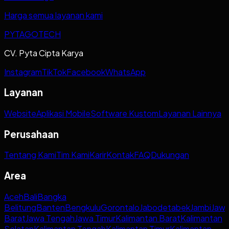
Harga semua layanan kami
PYTAGOTECH
CV. Pyta Cipta Karya
Instagram
TikTok
Facebook
WhatsApp
Layanan
Website
Aplikasi Mobile
Software Kustom
Layanan Lainnya
Perusahaan
Tentang Kami
Tim Kami
Karir
Kontak
FAQ
Dukungan
Area
Aceh
Bali
Bangka
Belitung
Banten
Bengkulu
Gorontalo
Jabodetabek
Jambi
Jaw
Barat
Jawa Tengah
Jawa Timur
Kalimantan Barat
Kalimantan
Selatan
Kalimantan Tengah
Kalimantan Timur
Kalimantan