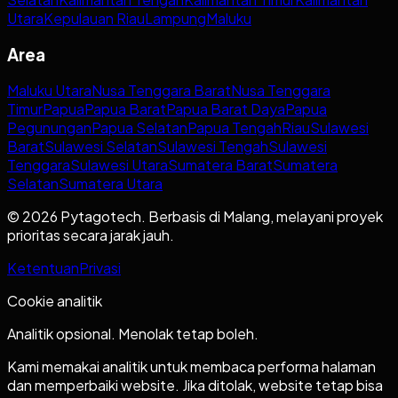
Utara
Kepulauan Riau
Lampung
Maluku
Area
Maluku Utara
Nusa Tenggara Barat
Nusa Tenggara
Timur
Papua
Papua Barat
Papua Barat Daya
Papua
Pegunungan
Papua Selatan
Papua Tengah
Riau
Sulawesi
Barat
Sulawesi Selatan
Sulawesi Tengah
Sulawesi
Tenggara
Sulawesi Utara
Sumatera Barat
Sumatera
Selatan
Sumatera Utara
© 2026 Pytagotech. Berbasis di Malang, melayani proyek
prioritas secara jarak jauh.
Ketentuan
Privasi
Cookie analitik
Analitik opsional. Menolak tetap boleh.
Kami memakai analitik untuk membaca performa halaman
dan memperbaiki website. Jika ditolak, website tetap bisa