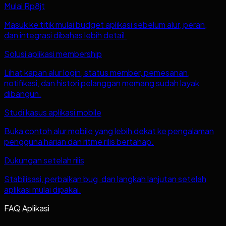
Mulai Rp8jt
Masuk ke titik mulai budget aplikasi sebelum alur, peran,
dan integrasi dibahas lebih detail.
Solusi aplikasi membership
Lihat kapan alur login, status member, pemesanan,
notifikasi, dan histori pelanggan memang sudah layak
dibangun.
Studi kasus aplikasi mobile
Buka contoh alur mobile yang lebih dekat ke pengalaman
pengguna harian dan ritme rilis bertahap.
Dukungan setelah rilis
Stabilisasi, perbaikan bug, dan langkah lanjutan setelah
aplikasi mulai dipakai.
FAQ Aplikasi