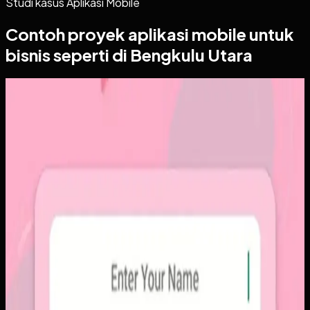
Studi kasus
Aplikasi Mobile
Contoh proyek
aplikasi mobile
untuk
bisnis seperti di Bengkulu Utara
Aplikasi Mobile
Papin
Papin
Sebelumnya
Platform sosial umum sering membuat momen personal
tenggelam di antara konten publik, iklan, dan tekanan
untuk selalu tampil sempurna. Pengguna membutuhkan
alur berbagi yang lebih intim, cepat, dan tidak terasa ramai.
Yang kami bangun
Kami membangun aplikasi mobile dengan alur berbagi yang
ringkas, notifikasi cepat, dan arsip momen yang tersusun