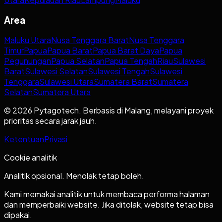
Area
Maluku Utara
Nusa Tenggara Barat
Nusa Tenggara
Timur
Papua
Papua Barat
Papua Barat Daya
Papua
Pegunungan
Papua Selatan
Papua Tengah
Riau
Sulawesi
Barat
Sulawesi Selatan
Sulawesi Tengah
Sulawesi
Tenggara
Sulawesi Utara
Sumatera Barat
Sumatera
Selatan
Sumatera Utara
© 2026 Pytagotech. Berbasis di Malang, melayani proyek
prioritas secara jarak jauh.
Ketentuan
Privasi
Cookie analitik
Analitik opsional. Menolak tetap boleh.
Kami memakai analitik untuk membaca performa halaman
dan memperbaiki website. Jika ditolak, website tetap bisa
dipakai.