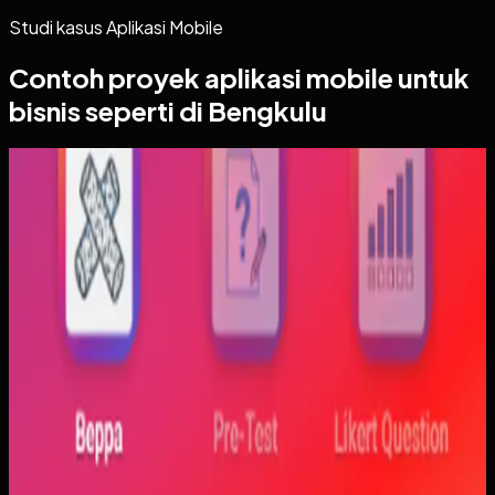
Studi kasus
Aplikasi Mobile
Contoh proyek
aplikasi mobile
untuk
bisnis seperti di Bengkulu
Aplikasi Mobile
Trajectfika
Trajectfika
Sebelumnya
Mahasiswa sering kesulitan menghubungkan persamaan
matematis dengan perilaku fisik yang sebenarnya,
sementara alat praktikum tidak selalu cukup atau
konsisten. Materi yang hanya tampil statis juga membuat
konsep perubahan fase dan perilaku sistem sulit
dibayangkan.