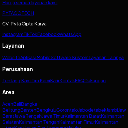
Harga semua layanan kami
PYTAGOTECH
CV. Pyta Cipta Karya
Instagram
TikTok
Facebook
WhatsApp
Layanan
Website
Aplikasi Mobile
Software Kustom
Layanan Lainnya
Perusahaan
Tentang Kami
Tim Kami
Karir
Kontak
FAQ
Dukungan
Area
Aceh
Bali
Bangka
Belitung
Banten
Bengkulu
Gorontalo
Jabodetabek
Jambi
Jaw
Barat
Jawa Tengah
Jawa Timur
Kalimantan Barat
Kalimantan
Selatan
Kalimantan Tengah
Kalimantan Timur
Kalimantan
Utara
Kepulauan Riau
Lampung
Maluku