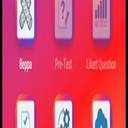
Trajectfika
Trajectfika
Sebelumnya
Mahasiswa sering kesulitan menghubungkan persamaan
matematis dengan perilaku fisik yang sebenarnya,
sementara alat praktikum tidak selalu cukup atau
konsisten. Materi yang hanya tampil statis juga membuat
konsep perubahan fase dan perilaku sistem sulit
dibayangkan.
Yang kami bangun
Kami membangun aplikasi simulasi dengan input parameter,
visualisasi gerak, dan grafik yang berubah langsung saat
variabel diubah. Dengan begitu, mahasiswa bisa melihat
hubungan antara teori dan simulasi secara lebih konkret.
Baca studi kasus lengkap