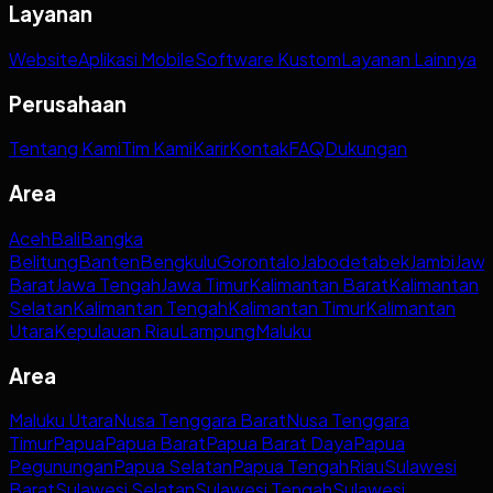
Layanan
Website
Aplikasi Mobile
Software Kustom
Layanan Lainnya
Perusahaan
Tentang Kami
Tim Kami
Karir
Kontak
FAQ
Dukungan
Area
Aceh
Bali
Bangka
Belitung
Banten
Bengkulu
Gorontalo
Jabodetabek
Jambi
Jaw
Barat
Jawa Tengah
Jawa Timur
Kalimantan Barat
Kalimantan
Selatan
Kalimantan Tengah
Kalimantan Timur
Kalimantan
Utara
Kepulauan Riau
Lampung
Maluku
Area
Maluku Utara
Nusa Tenggara Barat
Nusa Tenggara
Timur
Papua
Papua Barat
Papua Barat Daya
Papua
Pegunungan
Papua Selatan
Papua Tengah
Riau
Sulawesi
Barat
Sulawesi Selatan
Sulawesi Tengah
Sulawesi