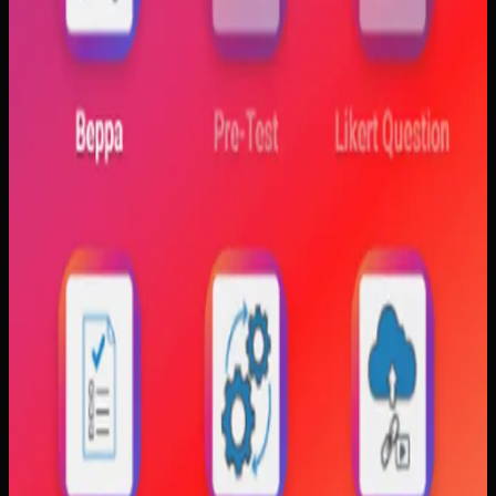
Mahasiswa sering kesulitan menghubungkan persamaan
matematis dengan perilaku fisik yang sebenarnya,
sementara alat praktikum tidak selalu cukup atau
konsisten. Materi yang hanya tampil statis juga membuat
konsep perubahan fase dan perilaku sistem sulit
dibayangkan.
Yang kami bangun
Kami membangun aplikasi simulasi dengan input parameter,
visualisasi gerak, dan grafik yang berubah langsung saat
variabel diubah. Dengan begitu, mahasiswa bisa melihat
hubungan antara teori dan simulasi secara lebih konkret.
Baca studi kasus lengkap