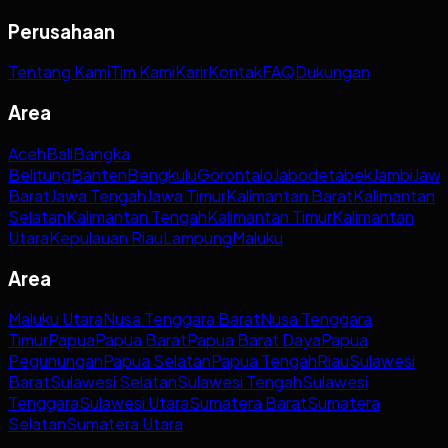
Perusahaan
Tentang Kami
Tim Kami
Karir
Kontak
FAQ
Dukungan
Area
Aceh
Bali
Bangka
Belitung
Banten
Bengkulu
Gorontalo
Jabodetabek
Jambi
Jaw
Barat
Jawa Tengah
Jawa Timur
Kalimantan Barat
Kalimantan
Selatan
Kalimantan Tengah
Kalimantan Timur
Kalimantan
Utara
Kepulauan Riau
Lampung
Maluku
Area
Maluku Utara
Nusa Tenggara Barat
Nusa Tenggara
Timur
Papua
Papua Barat
Papua Barat Daya
Papua
Pegunungan
Papua Selatan
Papua Tengah
Riau
Sulawesi
Barat
Sulawesi Selatan
Sulawesi Tengah
Sulawesi
Tenggara
Sulawesi Utara
Sumatera Barat
Sumatera
Selatan
Sumatera Utara