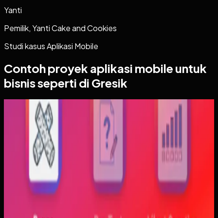
Yanti
Pemilik, Yanti Cake and Cookies
Studi kasus
Aplikasi Mobile
Contoh proyek
aplikasi mobile
untuk
bisnis seperti di Gresik
Aplikasi Mobile
Trajectfika
Trajectfika
Sebelumnya
Mahasiswa sering kesulitan menghubungkan persamaan
matematis dengan perilaku fisik yang sebenarnya,
sementara alat praktikum tidak selalu cukup atau
konsisten. Materi yang hanya tampil statis juga membuat