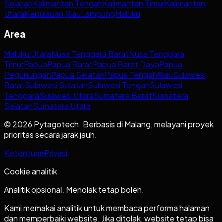
Selatan
Kalimantan Tengah
Kalimantan Timur
Kalimantan
Utara
Kepulauan Riau
Lampung
Maluku
Area
Maluku Utara
Nusa Tenggara Barat
Nusa Tenggara
Timur
Papua
Papua Barat
Papua Barat Daya
Papua
Pegunungan
Papua Selatan
Papua Tengah
Riau
Sulawesi
Barat
Sulawesi Selatan
Sulawesi Tengah
Sulawesi
Tenggara
Sulawesi Utara
Sumatera Barat
Sumatera
Selatan
Sumatera Utara
© 2026 Pytagotech. Berbasis di Malang, melayani proyek
prioritas secara jarak jauh.
Ketentuan
Privasi
Cookie analitik
Analitik opsional. Menolak tetap boleh.
Kami memakai analitik untuk membaca performa halaman
dan memperbaiki website. Jika ditolak, website tetap bisa