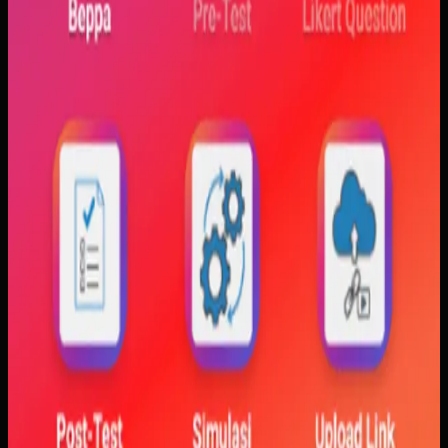
konsep perubahan fase dan perilaku sistem sulit
dibayangkan.
Yang kami bangun
Kami membangun aplikasi simulasi dengan input parameter,
visualisasi gerak, dan grafik yang berubah langsung saat
variabel diubah. Dengan begitu, mahasiswa bisa melihat
hubungan antara teori dan simulasi secara lebih konkret.
Baca studi kasus lengkap