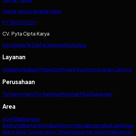
Harga semua layanan kami
PYTAGOTECH
CV. Pyta Cipta Karya
Instagram
TikTok
Facebook
WhatsApp
Layanan
Website
Aplikasi Mobile
Software Kustom
Layanan Lainnya
Perusahaan
Tentang Kami
Tim Kami
Karir
Kontak
FAQ
Dukungan
Area
Aceh
Bali
Bangka
Belitung
Banten
Bengkulu
Gorontalo
Jabodetabek
Jambi
Jaw
Barat
Jawa Tengah
Jawa Timur
Kalimantan Barat
Kalimantan