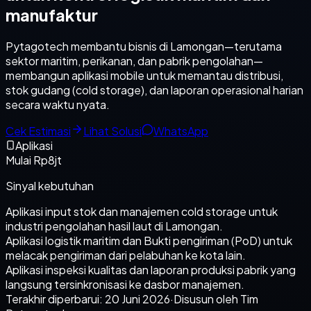
manufaktur
Pytagotech membantu bisnis di Lamongan—terutama
sektor maritim, perikanan, dan pabrik pengolahan—
membangun aplikasi mobile untuk memantau distribusi,
stok gudang (cold storage), dan laporan operasional harian
secara waktu nyata.
Cek Estimasi
Lihat Solusi
WhatsApp
Aplikasi
Mulai Rp8jt
Sinyal kebutuhan
Aplikasi input stok dan manajemen cold storage untuk
industri pengolahan hasil laut di Lamongan.
Aplikasi logistik maritim dan Bukti pengiriman (PoD) untuk
melacak pengiriman dari pelabuhan ke kota lain.
Aplikasi inspeksi kualitas dan laporan produksi pabrik yang
langsung tersinkronisasi ke dasbor manajemen.
Terakhir diperbarui:
20 Juni 2026
·
Disusun oleh Tim