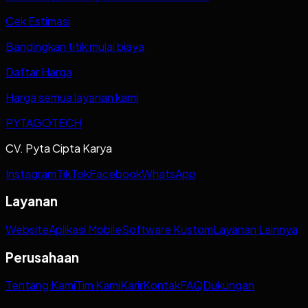
Cek Estimasi
Bandingkan titik mulai biaya
Daftar Harga
Harga semua layanan kami
PYTAGOTECH
CV. Pyta Cipta Karya
Instagram
TikTok
Facebook
WhatsApp
Layanan
Website
Aplikasi Mobile
Software Kustom
Layanan Lainnya
Perusahaan
Tentang Kami
Tim Kami
Karir
Kontak
FAQ
Dukungan