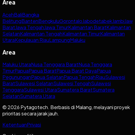
Area
Aceh
Bali
Bangka
Belitung
Banten
Bengkulu
Gorontalo
Jabodetabek
Jambi
Jaw
Barat
Jawa Tengah
Jawa Timur
Kalimantan Barat
Kalimantan
Selatan
Kalimantan Tengah
Kalimantan Timur
Kalimantan
Utara
Kepulauan Riau
Lampung
Maluku
Area
Maluku Utara
Nusa Tenggara Barat
Nusa Tenggara
Timur
Papua
Papua Barat
Papua Barat Daya
Papua
Pegunungan
Papua Selatan
Papua Tengah
Riau
Sulawesi
Barat
Sulawesi Selatan
Sulawesi Tengah
Sulawesi
Tenggara
Sulawesi Utara
Sumatera Barat
Sumatera
Selatan
Sumatera Utara
© 2026 Pytagotech. Berbasis di Malang, melayani proyek
prioritas secara jarak jauh.
Ketentuan
Privasi