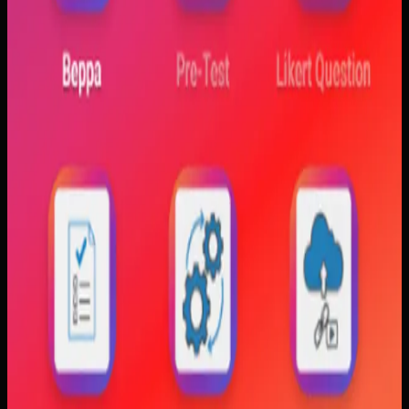
matematis dengan perilaku fisik yang sebenarnya,
sementara alat praktikum tidak selalu cukup atau
konsisten. Materi yang hanya tampil statis juga membuat
konsep perubahan fase dan perilaku sistem sulit
dibayangkan.
Yang kami bangun
Kami membangun aplikasi simulasi dengan input parameter,
visualisasi gerak, dan grafik yang berubah langsung saat
variabel diubah. Dengan begitu, mahasiswa bisa melihat
hubungan antara teori dan simulasi secara lebih konkret.
Baca studi kasus lengkap