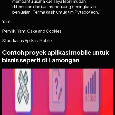
membantu usaha kue saya lebih mudah
ditemukan dan ikut mendukung peningkatan
penjualan. Terima kasih untuk tim Pytagotech.
”
Yanti
Pemilik, Yanti Cake and Cookies
Studi kasus
Aplikasi Mobile
Contoh proyek
aplikasi mobile
untuk
bisnis seperti di Lamongan
Aplikasi Mobile
Trajectfika
Trajectfika
Sebelumnya
Mahasiswa sering kesulitan menghubungkan persamaan