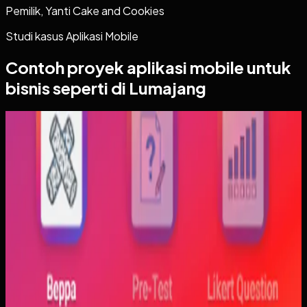
Pemilik, Yanti Cake and Cookies
Studi kasus
Aplikasi Mobile
Contoh proyek
aplikasi mobile
untuk
bisnis seperti di Lumajang
Aplikasi Mobile
Trajectfika
Trajectfika
Sebelumnya
Mahasiswa sering kesulitan menghubungkan persamaan
matematis dengan perilaku fisik yang sebenarnya,
sementara alat praktikum tidak selalu cukup atau
konsisten. Materi yang hanya tampil statis juga membuat
konsep perubahan fase dan perilaku sistem sulit
dibayangkan.