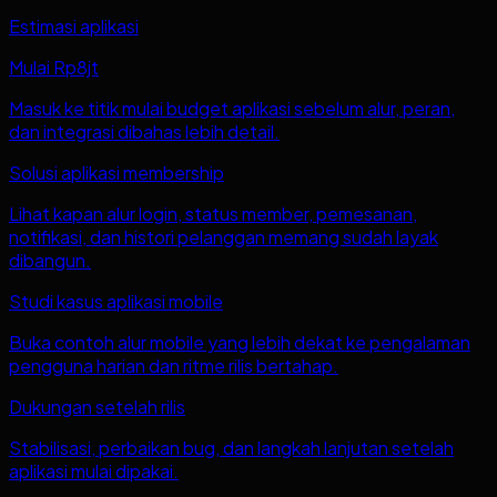
Estimasi aplikasi
Mulai Rp8jt
Masuk ke titik mulai budget aplikasi sebelum alur, peran,
dan integrasi dibahas lebih detail.
Solusi aplikasi membership
Lihat kapan alur login, status member, pemesanan,
notifikasi, dan histori pelanggan memang sudah layak
dibangun.
Studi kasus aplikasi mobile
Buka contoh alur mobile yang lebih dekat ke pengalaman
pengguna harian dan ritme rilis bertahap.
Dukungan setelah rilis
Stabilisasi, perbaikan bug, dan langkah lanjutan setelah
aplikasi mulai dipakai.