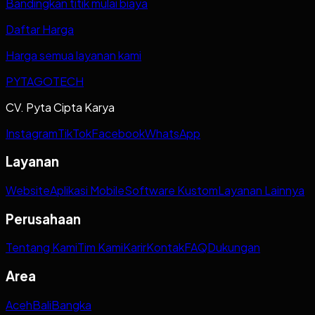
Bandingkan titik mulai biaya
Daftar Harga
Harga semua layanan kami
PYTAGOTECH
CV. Pyta Cipta Karya
Instagram
TikTok
Facebook
WhatsApp
Layanan
Website
Aplikasi Mobile
Software Kustom
Layanan Lainnya
Perusahaan
Tentang Kami
Tim Kami
Karir
Kontak
FAQ
Dukungan
Area
Aceh
Bali
Bangka