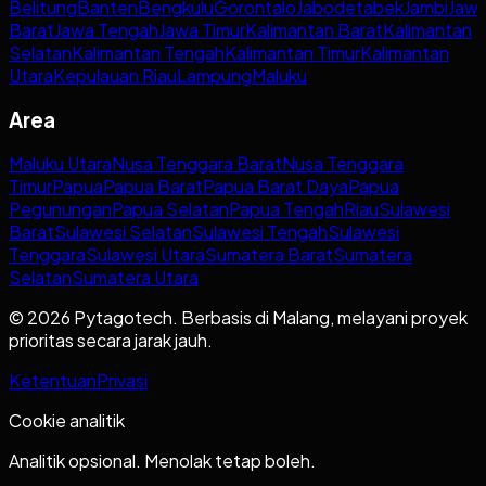
Belitung
Banten
Bengkulu
Gorontalo
Jabodetabek
Jambi
Jaw
Barat
Jawa Tengah
Jawa Timur
Kalimantan Barat
Kalimantan
Selatan
Kalimantan Tengah
Kalimantan Timur
Kalimantan
Utara
Kepulauan Riau
Lampung
Maluku
Area
Maluku Utara
Nusa Tenggara Barat
Nusa Tenggara
Timur
Papua
Papua Barat
Papua Barat Daya
Papua
Pegunungan
Papua Selatan
Papua Tengah
Riau
Sulawesi
Barat
Sulawesi Selatan
Sulawesi Tengah
Sulawesi
Tenggara
Sulawesi Utara
Sumatera Barat
Sumatera
Selatan
Sumatera Utara
© 2026 Pytagotech. Berbasis di Malang, melayani proyek
prioritas secara jarak jauh.
Ketentuan
Privasi
Cookie analitik
Analitik opsional. Menolak tetap boleh.