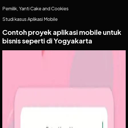
Pemilik, Yanti Cake and Cookies
Studi kasus
Aplikasi Mobile
Contoh proyek
aplikasi mobile
untuk
bisnis seperti di Yogyakarta
Aplikasi Mobile
Papin
Papin
Sebelumnya
Platform sosial umum sering membuat momen personal
tenggelam di antara konten publik, iklan, dan tekanan
untuk selalu tampil sempurna. Pengguna membutuhkan
alur berbagi yang lebih intim, cepat, dan tidak terasa ramai.