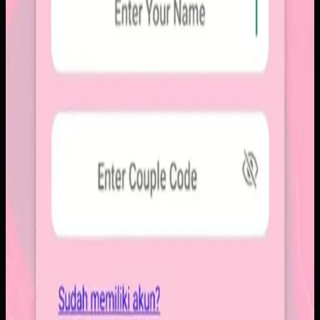
Yang kami bangun
Kami membangun aplikasi mobile dengan alur berbagi yang
ringkas, notifikasi cepat, dan arsip momen yang tersusun
rapi. Sistemnya dirancang untuk percakapan visual yang
lebih personal tanpa membawa beban feed publik.
Baca studi kasus lengkap