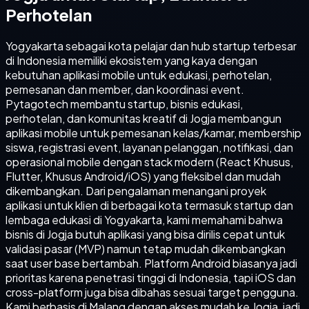
Perhotelan
Yogyakarta sebagai kota pelajar dan hub startup terbesar
di Indonesia memiliki ekosistem yang kaya dengan
kebutuhan aplikasi mobile untuk edukasi, perhotelan,
pemesanan dan member, dan koordinasi event.
Pytagotech membantu startup, bisnis edukasi,
perhotelan, dan komunitas kreatif di Jogja membangun
aplikasi mobile untuk pemesanan kelas/kamar, membership
siswa, registrasi event, layanan pelanggan, notifikasi, dan
operasional mobile dengan stack modern (React Khusus,
Flutter, Khusus Android/iOS) yang fleksibel dan mudah
dikembangkan. Dari pengalaman menangani proyek
aplikasi untuk klien di berbagai kota termasuk startup dan
lembaga edukasi di Yogyakarta, kami memahami bahwa
bisnis di Jogja butuh aplikasi yang bisa dirilis cepat untuk
validasi pasar (MVP) namun tetap mudah dikembangkan
saat user base bertambah. Platform Android biasanya jadi
prioritas karena penetrasi tinggi di Indonesia, tapi iOS dan
cross-platform juga bisa dibahas sesuai target pengguna.
Kami berbasis di Malang dengan akses mudah ke Jogja, jadi