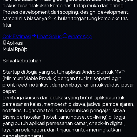
diskusi bisa dilakukan kombinasi tatap muka dan daring.
Proses development dari scoping, design, development,
sampai rilis biasanya 2-4 bulan tergantung kompleksitas
fitur.
Cek Estimasi
Lihat Solusi
WhatsApp
Aplikasi
Mulai Rp8jt
Sinyal kebutuhan
Startup di Jogja yang butuh aplikasi Android untuk MVP
(Minimum Viable Produk) dengan fitur inti seperti login,
profil, feed, notifikasi, dan pembayaran untuk validasi pasar
cepat.
Lembaga kursus dan edukasi yang butuh aplikasi untuk
pemesanan kelas, membership siswa, jadwal pembelajaran,
notifikasi tugas/materi, dan komunikasi pengajar-siswa.
Bisnis perhotelan (hotel, tamu house, co-living) di Jogja
yang butuh aplikasi pemesanan kamar, check-in digital,
layanan pelanggan, dan tinjauan untuk meningkatkan
pengalaman tamu.