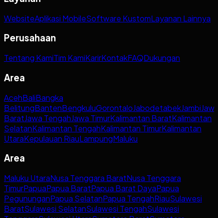
Website
Aplikasi Mobile
Software Kustom
Layanan Lainnya
Perusahaan
Tentang Kami
Tim Kami
Karir
Kontak
FAQ
Dukungan
Area
Aceh
Bali
Bangka
Belitung
Banten
Bengkulu
Gorontalo
Jabodetabek
Jambi
Jaw
Barat
Jawa Tengah
Jawa Timur
Kalimantan Barat
Kalimantan
Selatan
Kalimantan Tengah
Kalimantan Timur
Kalimantan
Utara
Kepulauan Riau
Lampung
Maluku
Area
Maluku Utara
Nusa Tenggara Barat
Nusa Tenggara
Timur
Papua
Papua Barat
Papua Barat Daya
Papua
Pegunungan
Papua Selatan
Papua Tengah
Riau
Sulawesi
Barat
Sulawesi Selatan
Sulawesi Tengah
Sulawesi