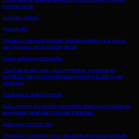
konteks kota.
Estimasi aplikasi
Mulai Rp8jt
Masuk ke titik mulai budget aplikasi sebelum alur, peran,
dan integrasi dibahas lebih detail.
Solusi aplikasi membership
Lihat kapan alur login, status member, pemesanan,
notifikasi, dan histori pelanggan memang sudah layak
dibangun.
Studi kasus aplikasi mobile
Buka contoh alur mobile yang lebih dekat ke pengalaman
pengguna harian dan ritme rilis bertahap.
Dukungan setelah rilis
Stabilisasi, perbaikan bug, dan langkah lanjutan setelah