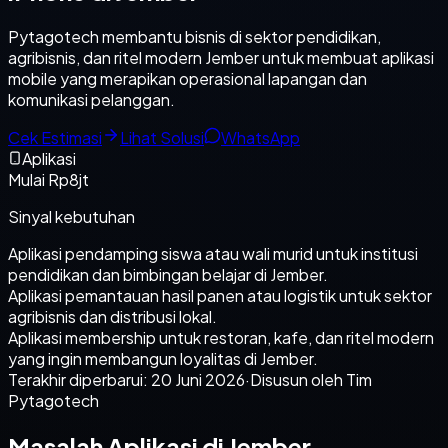
Pytagotech membantu bisnis di sektor pendidikan,
agribisnis, dan ritel modern Jember untuk membuat aplikasi
mobile yang merapikan operasional lapangan dan
komunikasi pelanggan.
Cek Estimasi
Lihat Solusi
WhatsApp
Aplikasi
Mulai Rp8jt
Sinyal kebutuhan
Aplikasi pendamping siswa atau wali murid untuk institusi
pendidikan dan bimbingan belajar di Jember.
Aplikasi pemantauan hasil panen atau logistik untuk sektor
agribisnis dan distribusi lokal.
Aplikasi membership untuk restoran, kafe, dan ritel modern
yang ingin membangun loyalitas di Jember.
Terakhir diperbarui:
20 Juni 2026
·
Disusun oleh Tim
Pytagotech
Masalah Aplikasi di Jember