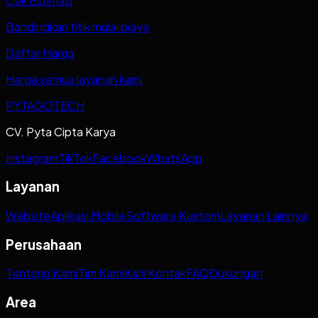
Cek Estimasi
Bandingkan titik mulai biaya
Daftar Harga
Harga semua layanan kami
PYTAGOTECH
CV. Pyta Cipta Karya
Instagram
TikTok
Facebook
WhatsApp
Layanan
Website
Aplikasi Mobile
Software Kustom
Layanan Lainnya
Perusahaan
Tentang Kami
Tim Kami
Karir
Kontak
FAQ
Dukungan
Area