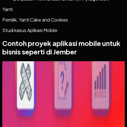
Yanti
Pemilik, Yanti Cake and Cookies
Studi kasus
Aplikasi Mobile
Contoh proyek
aplikasi mobile
untuk
bisnis seperti di Jember
Aplikasi Mobile
Trajectfika
Trajectfika
Sebelumnya
Mahasiswa sering kesulitan menghubungkan persamaan
matematis dengan perilaku fisik yang sebenarnya,
sementara alat praktikum tidak selalu cukup atau