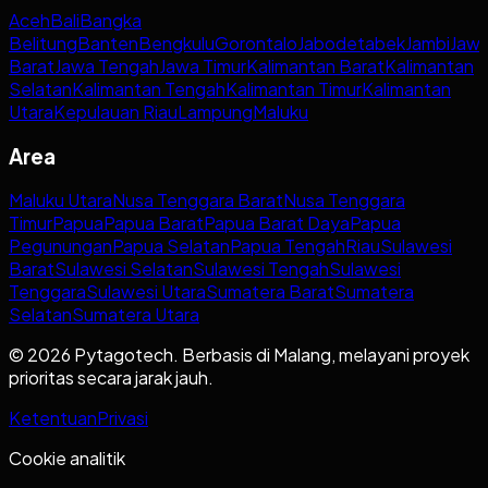
Aceh
Bali
Bangka
Belitung
Banten
Bengkulu
Gorontalo
Jabodetabek
Jambi
Jaw
Barat
Jawa Tengah
Jawa Timur
Kalimantan Barat
Kalimantan
Selatan
Kalimantan Tengah
Kalimantan Timur
Kalimantan
Utara
Kepulauan Riau
Lampung
Maluku
Area
Maluku Utara
Nusa Tenggara Barat
Nusa Tenggara
Timur
Papua
Papua Barat
Papua Barat Daya
Papua
Pegunungan
Papua Selatan
Papua Tengah
Riau
Sulawesi
Barat
Sulawesi Selatan
Sulawesi Tengah
Sulawesi
Tenggara
Sulawesi Utara
Sumatera Barat
Sumatera
Selatan
Sumatera Utara
© 2026 Pytagotech. Berbasis di Malang, melayani proyek
prioritas secara jarak jauh.
Ketentuan
Privasi
Cookie analitik