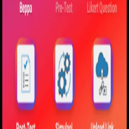
konsisten. Materi yang hanya tampil statis juga membuat
konsep perubahan fase dan perilaku sistem sulit
dibayangkan.
Yang kami bangun
Kami membangun aplikasi simulasi dengan input parameter,
visualisasi gerak, dan grafik yang berubah langsung saat
variabel diubah. Dengan begitu, mahasiswa bisa melihat
hubungan antara teori dan simulasi secara lebih konkret.
Baca studi kasus lengkap