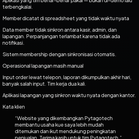
Aplikasi yang tim benar-benar pakai — bukan di-demo lalu
terbengkalai.
Member dicatat di spreadsheet yang tidak waktu nyata
Data member tidak sinkron antara kasir, admin, dan
lapangan. Perpanjangan terlambat karena tidak ada
notifikasi.
Sistem membership dengan sinkronisasi otomatis.
Operasional lapangan masih manual
Input order lewat telepon, laporan dikumpulkan akhir hari,
banyak salah input. Tim kerja dua kali.
Aplikasi lapangan yang sinkron waktu nyata dengan kantor.
Kata klien
“
Website yang dikembangkan Pytagotech
membantu usaha kue saya lebih mudah
ditemukan dan ikut mendukung peningkatan
penjualan. Terima kasih untuk tim Pytagotech.
”