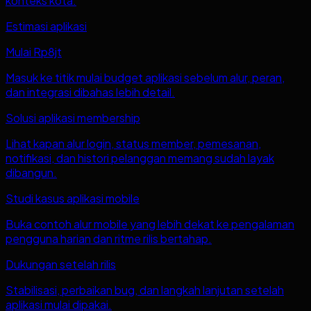
konteks kota.
Estimasi aplikasi
Mulai Rp8jt
Masuk ke titik mulai budget aplikasi sebelum alur, peran,
dan integrasi dibahas lebih detail.
Solusi aplikasi membership
Lihat kapan alur login, status member, pemesanan,
notifikasi, dan histori pelanggan memang sudah layak
dibangun.
Studi kasus aplikasi mobile
Buka contoh alur mobile yang lebih dekat ke pengalaman
pengguna harian dan ritme rilis bertahap.
Dukungan setelah rilis
Stabilisasi, perbaikan bug, dan langkah lanjutan setelah
aplikasi mulai dipakai.