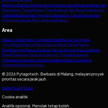
Belitung
Banten
Bengkulu
Gorontalo
Jabodetabek
Jambi
Jaw
Barat
Jawa Tengah
Jawa Timur
Kalimantan Barat
Kalimantan
Selatan
Kalimantan Tengah
Kalimantan Timur
Kalimantan
Utara
Kepulauan Riau
Lampung
Maluku
Area
Maluku Utara
Nusa Tenggara Barat
Nusa Tenggara
Timur
Papua
Papua Barat
Papua Barat Daya
Papua
Pegunungan
Papua Selatan
Papua Tengah
Riau
Sulawesi
Barat
Sulawesi Selatan
Sulawesi Tengah
Sulawesi
Tenggara
Sulawesi Utara
Sumatera Barat
Sumatera
Selatan
Sumatera Utara
© 2026 Pytagotech. Berbasis di Malang, melayani proyek
prioritas secara jarak jauh.
Ketentuan
Privasi
Cookie analitik
Analitik opsional. Menolak tetap boleh.