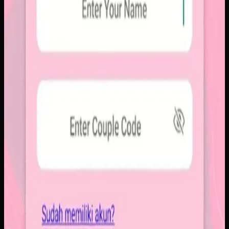
Yang kami bangun
Kami membangun aplikasi mobile dengan alur berbagi yang
ringkas, notifikasi cepat, dan arsip momen yang tersusun
rapi. Sistemnya dirancang untuk percakapan visual yang
lebih personal tanpa membawa beban feed publik.
Baca studi kasus lengkap