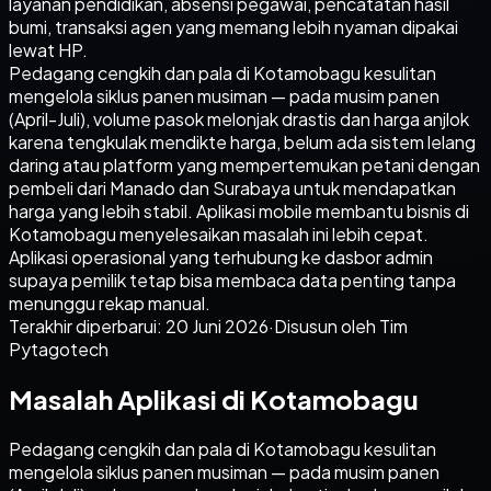
layanan pendidikan, absensi pegawai, pencatatan hasil
bumi, transaksi agen yang memang lebih nyaman dipakai
lewat HP.
Pedagang cengkih dan pala di Kotamobagu kesulitan
mengelola siklus panen musiman — pada musim panen
(April-Juli), volume pasok melonjak drastis dan harga anjlok
karena tengkulak mendikte harga, belum ada sistem lelang
daring atau platform yang mempertemukan petani dengan
pembeli dari Manado dan Surabaya untuk mendapatkan
harga yang lebih stabil. Aplikasi mobile membantu bisnis di
Kotamobagu menyelesaikan masalah ini lebih cepat.
Aplikasi operasional yang terhubung ke dasbor admin
supaya pemilik tetap bisa membaca data penting tanpa
menunggu rekap manual.
Terakhir diperbarui:
20 Juni 2026
·
Disusun oleh Tim
Pytagotech
Masalah Aplikasi di Kotamobagu
Pedagang cengkih dan pala di Kotamobagu kesulitan
mengelola siklus panen musiman — pada musim panen