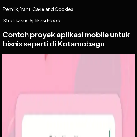
Pemilik, Yanti Cake and Cookies
Studi kasus
Aplikasi Mobile
Contoh proyek
aplikasi mobile
untuk
bisnis seperti di Kotamobagu
Aplikasi Mobile
Papin
Papin
Sebelumnya
Platform sosial umum sering membuat momen personal
tenggelam di antara konten publik, iklan, dan tekanan
untuk selalu tampil sempurna. Pengguna membutuhkan
alur berbagi yang lebih intim, cepat, dan tidak terasa ramai.