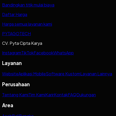
Bandingkan titik mulai biaya
Daftar Harga
Harga semua layanan kami
PYTAGOTECH
CV. Pyta Cipta Karya
Instagram
TikTok
Facebook
WhatsApp
Layanan
Website
Aplikasi Mobile
Software Kustom
Layanan Lainnya
Perusahaan
Tentang Kami
Tim Kami
Karir
Kontak
FAQ
Dukungan
Area
Aceh
Bali
Bangka