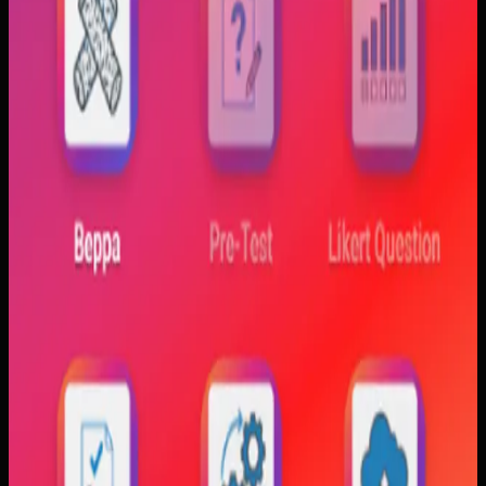
Trajectfika
Trajectfika
Sebelumnya
Mahasiswa sering kesulitan menghubungkan persamaan
matematis dengan perilaku fisik yang sebenarnya,
sementara alat praktikum tidak selalu cukup atau
konsisten. Materi yang hanya tampil statis juga membuat
konsep perubahan fase dan perilaku sistem sulit
dibayangkan.
Yang kami bangun
Kami membangun aplikasi simulasi dengan input parameter,
visualisasi gerak, dan grafik yang berubah langsung saat
variabel diubah. Dengan begitu, mahasiswa bisa melihat
hubungan antara teori dan simulasi secara lebih konkret.
Baca studi kasus lengkap