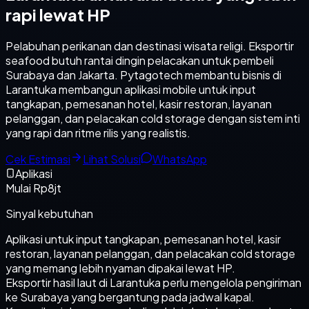
rapi lewat HP
Pelabuhan perikanan dan destinasi wisata religi. Eksportir
seafood butuh rantai dingin pelacakan untuk pembeli
Surabaya dan Jakarta. Pytagotech membantu bisnis di
Larantuka membangun aplikasi mobile untuk input
tangkapan, pemesanan hotel, kasir restoran, layanan
pelanggan, dan pelacakan cold storage dengan sistem inti
yang rapi dan ritme rilis yang realistis.
Cek Estimasi
Lihat Solusi
WhatsApp
Aplikasi
Mulai Rp8jt
Sinyal kebutuhan
Aplikasi untuk input tangkapan, pemesanan hotel, kasir
restoran, layanan pelanggan, dan pelacakan cold storage
yang memang lebih nyaman dipakai lewat HP.
Eksportir hasil laut di Larantuka perlu mengelola pengiriman
ke Surabaya yang bergantung pada jadwal kapal.