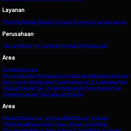
Layanan
Website
Aplikasi Mobile
Software Kustom
Layanan Lainnya
Perusahaan
Tentang Kami
Tim Kami
Karir
Kontak
FAQ
Dukungan
Area
Aceh
Bali
Bangka
Belitung
Banten
Bengkulu
Gorontalo
Jabodetabek
Jambi
Jaw
Barat
Jawa Tengah
Jawa Timur
Kalimantan Barat
Kalimantan
Selatan
Kalimantan Tengah
Kalimantan Timur
Kalimantan
Utara
Kepulauan Riau
Lampung
Maluku
Area
Maluku Utara
Nusa Tenggara Barat
Nusa Tenggara
Timur
Papua
Papua Barat
Papua Barat Daya
Papua
Pegunungan
Papua Selatan
Papua Tengah
Riau
Sulawesi