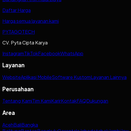
Daftar Harga
Harga semua layanan kami
PYTAGOTECH
CV. Pyta Cipta Karya
Instagram
TikTok
Facebook
WhatsApp
Layanan
Website
Aplikasi Mobile
Software Kustom
Layanan Lainnya
Perusahaan
Tentang Kami
Tim Kami
Karir
Kontak
FAQ
Dukungan
Area
Aceh
Bali
Bangka
Belitung
Banten
Bengkulu
Gorontalo
Jabodetabek
Jambi
Jaw