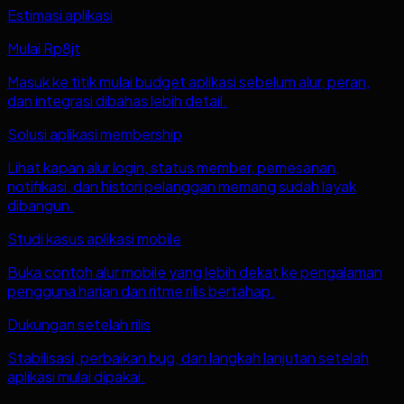
Estimasi aplikasi
Mulai Rp8jt
Masuk ke titik mulai budget aplikasi sebelum alur, peran,
dan integrasi dibahas lebih detail.
Solusi aplikasi membership
Lihat kapan alur login, status member, pemesanan,
notifikasi, dan histori pelanggan memang sudah layak
dibangun.
Studi kasus aplikasi mobile
Buka contoh alur mobile yang lebih dekat ke pengalaman
pengguna harian dan ritme rilis bertahap.
Dukungan setelah rilis
Stabilisasi, perbaikan bug, dan langkah lanjutan setelah
aplikasi mulai dipakai.