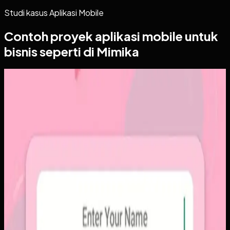
Studi kasus
Aplikasi Mobile
Contoh proyek
aplikasi mobile
untuk
bisnis seperti di Mimika
Aplikasi Mobile
Papin
Papin
Sebelumnya
Platform sosial umum sering membuat momen personal
tenggelam di antara konten publik, iklan, dan tekanan
untuk selalu tampil sempurna. Pengguna membutuhkan
alur berbagi yang lebih intim, cepat, dan tidak terasa ramai.
Yang kami bangun
Kami membangun aplikasi mobile dengan alur berbagi yang