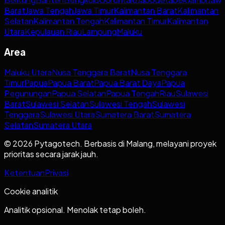
Barat
Jawa Tengah
Jawa Timur
Kalimantan Barat
Kalimantan
Selatan
Kalimantan Tengah
Kalimantan Timur
Kalimantan
Utara
Kepulauan Riau
Lampung
Maluku
Area
Maluku Utara
Nusa Tenggara Barat
Nusa Tenggara
Timur
Papua
Papua Barat
Papua Barat Daya
Papua
Pegunungan
Papua Selatan
Papua Tengah
Riau
Sulawesi
Barat
Sulawesi Selatan
Sulawesi Tengah
Sulawesi
Tenggara
Sulawesi Utara
Sumatera Barat
Sumatera
Selatan
Sumatera Utara
© 2026 Pytagotech. Berbasis di Malang, melayani proyek
prioritas secara jarak jauh.
Ketentuan
Privasi
Cookie analitik
Analitik opsional. Menolak tetap boleh.