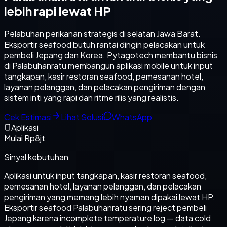
lebih rapi lewat HP
Pelabuhan perikanan strategis di selatan Jawa Barat.
Eksportir seafood butuh rantai dingin pelacakan untuk
pembeli Jepang dan Korea. Pytagotech membantu bisnis
di Palabuhanratu membangun aplikasi mobile untuk input
tangkapan, kasir restoran seafood, pemesanan hotel,
layanan pelanggan, dan pelacakan pengiriman dengan
sistem inti yang rapi dan ritme rilis yang realistis.
Cek Estimasi
Lihat Solusi
WhatsApp
Aplikasi
Mulai Rp8jt
Sinyal kebutuhan
Aplikasi untuk input tangkapan, kasir restoran seafood,
pemesanan hotel, layanan pelanggan, dan pelacakan
pengiriman yang memang lebih nyaman dipakai lewat HP.
Eksportir seafood Palabuhanratu sering reject pembeli
Jepang karena incomplete temperature log — data cold