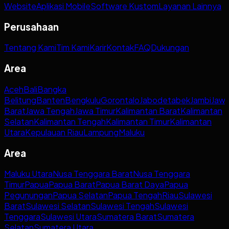
Website
Aplikasi Mobile
Software Kustom
Layanan Lainnya
Perusahaan
Tentang Kami
Tim Kami
Karir
Kontak
FAQ
Dukungan
Area
Aceh
Bali
Bangka
Belitung
Banten
Bengkulu
Gorontalo
Jabodetabek
Jambi
Jaw
Barat
Jawa Tengah
Jawa Timur
Kalimantan Barat
Kalimantan
Selatan
Kalimantan Tengah
Kalimantan Timur
Kalimantan
Utara
Kepulauan Riau
Lampung
Maluku
Area
Maluku Utara
Nusa Tenggara Barat
Nusa Tenggara
Timur
Papua
Papua Barat
Papua Barat Daya
Papua
Pegunungan
Papua Selatan
Papua Tengah
Riau
Sulawesi
Barat
Sulawesi Selatan
Sulawesi Tengah
Sulawesi
Tenggara
Sulawesi Utara
Sumatera Barat
Sumatera
Selatan
Sumatera Utara