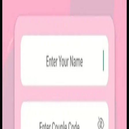
Papin
Sebelumnya
Platform sosial umum sering membuat momen personal
tenggelam di antara konten publik, iklan, dan tekanan
untuk selalu tampil sempurna. Pengguna membutuhkan
alur berbagi yang lebih intim, cepat, dan tidak terasa ramai.
Yang kami bangun
Kami membangun aplikasi mobile dengan alur berbagi yang
ringkas, notifikasi cepat, dan arsip momen yang tersusun
rapi. Sistemnya dirancang untuk percakapan visual yang
lebih personal tanpa membawa beban feed publik.
Baca studi kasus lengkap