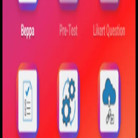
Mahasiswa sering kesulitan menghubungkan persamaan
matematis dengan perilaku fisik yang sebenarnya,
sementara alat praktikum tidak selalu cukup atau
konsisten. Materi yang hanya tampil statis juga membuat
konsep perubahan fase dan perilaku sistem sulit
dibayangkan.
Yang kami bangun
Kami membangun aplikasi simulasi dengan input parameter,
visualisasi gerak, dan grafik yang berubah langsung saat
variabel diubah. Dengan begitu, mahasiswa bisa melihat
hubungan antara teori dan simulasi secara lebih konkret.
Baca studi kasus lengkap