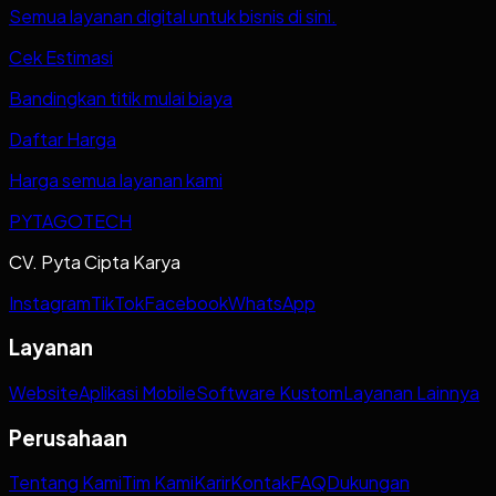
Semua layanan digital untuk bisnis di sini.
Cek Estimasi
Bandingkan titik mulai biaya
Daftar Harga
Harga semua layanan kami
PYTAGOTECH
CV. Pyta Cipta Karya
Instagram
TikTok
Facebook
WhatsApp
Layanan
Website
Aplikasi Mobile
Software Kustom
Layanan Lainnya
Perusahaan
Tentang Kami
Tim Kami
Karir
Kontak
FAQ
Dukungan