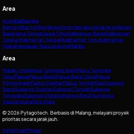
Area
Aceh
Bali
Bangka
Belitung
Banten
Bengkulu
Gorontalo
Jabodetabek
Jambi
Jaw
Barat
Jawa Tengah
Jawa Timur
Kalimantan Barat
Kalimantan
Selatan
Kalimantan Tengah
Kalimantan Timur
Kalimantan
Utara
Kepulauan Riau
Lampung
Maluku
Area
Maluku Utara
Nusa Tenggara Barat
Nusa Tenggara
Timur
Papua
Papua Barat
Papua Barat Daya
Papua
Pegunungan
Papua Selatan
Papua Tengah
Riau
Sulawesi
Barat
Sulawesi Selatan
Sulawesi Tengah
Sulawesi
Tenggara
Sulawesi Utara
Sumatera Barat
Sumatera
Selatan
Sumatera Utara
© 2026 Pytagotech. Berbasis di Malang, melayani proyek
prioritas secara jarak jauh.
Ketentuan
Privasi