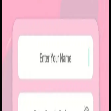
Papin
Sebelumnya
Platform sosial umum sering membuat momen personal
tenggelam di antara konten publik, iklan, dan tekanan
untuk selalu tampil sempurna. Pengguna membutuhkan
alur berbagi yang lebih intim, cepat, dan tidak terasa ramai.
Yang kami bangun
Kami membangun aplikasi mobile dengan alur berbagi yang
ringkas, notifikasi cepat, dan arsip momen yang tersusun
rapi. Sistemnya dirancang untuk percakapan visual yang
lebih personal tanpa membawa beban feed publik.
Baca studi kasus lengkap