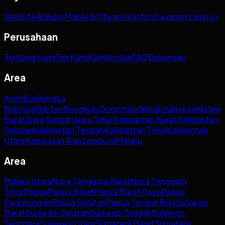
Website
Aplikasi Mobile
Software Kustom
Layanan Lainnya
Perusahaan
Tentang Kami
Tim Kami
Karir
Kontak
FAQ
Dukungan
Area
Aceh
Bali
Bangka
Belitung
Banten
Bengkulu
Gorontalo
Jabodetabek
Jambi
Jaw
Barat
Jawa Tengah
Jawa Timur
Kalimantan Barat
Kalimantan
Selatan
Kalimantan Tengah
Kalimantan Timur
Kalimantan
Utara
Kepulauan Riau
Lampung
Maluku
Area
Maluku Utara
Nusa Tenggara Barat
Nusa Tenggara
Timur
Papua
Papua Barat
Papua Barat Daya
Papua
Pegunungan
Papua Selatan
Papua Tengah
Riau
Sulawesi
Barat
Sulawesi Selatan
Sulawesi Tengah
Sulawesi
Tenggara
Sulawesi Utara
Sumatera Barat
Sumatera