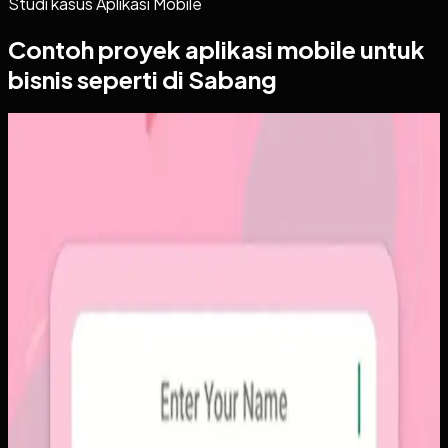
Studi kasus
Aplikasi Mobile
Contoh proyek
aplikasi mobile
untuk
bisnis seperti di Sabang
Aplikasi Mobile
Papin
Papin
Sebelumnya
Platform sosial umum sering membuat momen personal
tenggelam di antara konten publik, iklan, dan tekanan
untuk selalu tampil sempurna. Pengguna membutuhkan
alur berbagi yang lebih intim, cepat, dan tidak terasa ramai.
Yang kami bangun
Kami membangun aplikasi mobile dengan alur berbagi yang
ringkas, notifikasi cepat, dan arsip momen yang tersusun