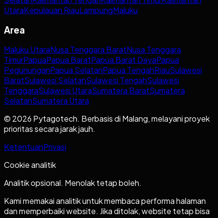
Utara
Kepulauan Riau
Lampung
Maluku
Area
Maluku Utara
Nusa Tenggara Barat
Nusa Tenggara
Timur
Papua
Papua Barat
Papua Barat Daya
Papua
Pegunungan
Papua Selatan
Papua Tengah
Riau
Sulawesi
Barat
Sulawesi Selatan
Sulawesi Tengah
Sulawesi
Tenggara
Sulawesi Utara
Sumatera Barat
Sumatera
Selatan
Sumatera Utara
© 2026 Pytagotech. Berbasis di Malang, melayani proyek
prioritas secara jarak jauh.
Ketentuan
Privasi
Cookie analitik
Analitik opsional. Menolak tetap boleh.
Kami memakai analitik untuk membaca performa halaman
dan memperbaiki website. Jika ditolak, website tetap bisa