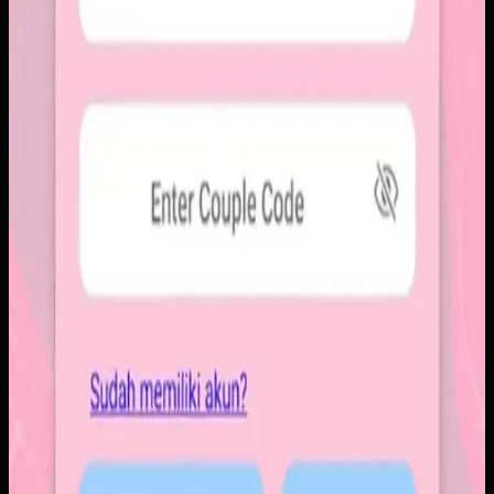
rapi. Sistemnya dirancang untuk percakapan visual yang
lebih personal tanpa membawa beban feed publik.
Baca studi kasus lengkap