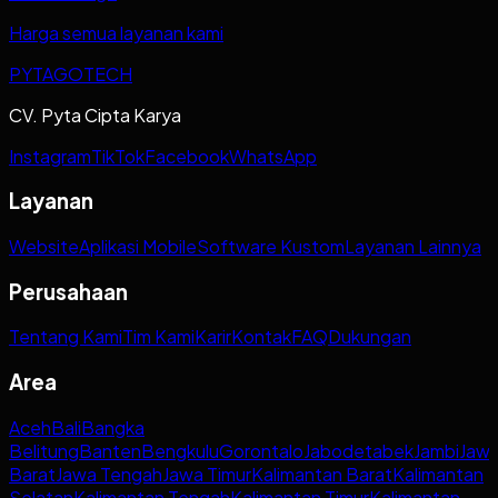
Harga semua layanan kami
PYTAGOTECH
CV. Pyta Cipta Karya
Instagram
TikTok
Facebook
WhatsApp
Layanan
Website
Aplikasi Mobile
Software Kustom
Layanan Lainnya
Perusahaan
Tentang Kami
Tim Kami
Karir
Kontak
FAQ
Dukungan
Area
Aceh
Bali
Bangka
Belitung
Banten
Bengkulu
Gorontalo
Jabodetabek
Jambi
Jaw
Barat
Jawa Tengah
Jawa Timur
Kalimantan Barat
Kalimantan
Selatan
Kalimantan Tengah
Kalimantan Timur
Kalimantan