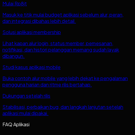
Mulai Rp8jt
Masuk ke titik mulai budget aplikasi sebelum alur, peran,
dan integrasi dibahas lebih detail.
Solusi aplikasi membership
Lihat kapan alur login, status member, pemesanan,
notifikasi, dan histori pelanggan memang sudah layak
dibangun.
Studi kasus aplikasi mobile
Buka contoh alur mobile yang lebih dekat ke pengalaman
pengguna harian dan ritme rilis bertahap.
Dukungan setelah rilis
Stabilisasi, perbaikan bug, dan langkah lanjutan setelah
aplikasi mulai dipakai.
FAQ Aplikasi