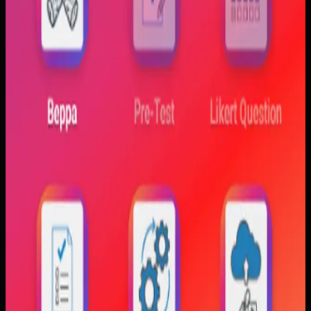
Sebelumnya
Mahasiswa sering kesulitan menghubungkan persamaan
matematis dengan perilaku fisik yang sebenarnya,
sementara alat praktikum tidak selalu cukup atau
konsisten. Materi yang hanya tampil statis juga membuat
konsep perubahan fase dan perilaku sistem sulit
dibayangkan.
Yang kami bangun
Kami membangun aplikasi simulasi dengan input parameter,
visualisasi gerak, dan grafik yang berubah langsung saat
variabel diubah. Dengan begitu, mahasiswa bisa melihat
hubungan antara teori dan simulasi secara lebih konkret.
Baca studi kasus lengkap