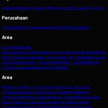
Website
Aplikasi Mobile
Software Kustom
Layanan Lainnya
Perusahaan
Tentang Kami
Tim Kami
Karir
Kontak
FAQ
Dukungan
Area
Aceh
Bali
Bangka
Belitung
Banten
Bengkulu
Gorontalo
Jabodetabek
Jambi
Jaw
Barat
Jawa Tengah
Jawa Timur
Kalimantan Barat
Kalimantan
Selatan
Kalimantan Tengah
Kalimantan Timur
Kalimantan
Utara
Kepulauan Riau
Lampung
Maluku
Area
Maluku Utara
Nusa Tenggara Barat
Nusa Tenggara
Timur
Papua
Papua Barat
Papua Barat Daya
Papua
Pegunungan
Papua Selatan
Papua Tengah
Riau
Sulawesi
Barat
Sulawesi Selatan
Sulawesi Tengah
Sulawesi
Tenggara
Sulawesi Utara
Sumatera Barat
Sumatera