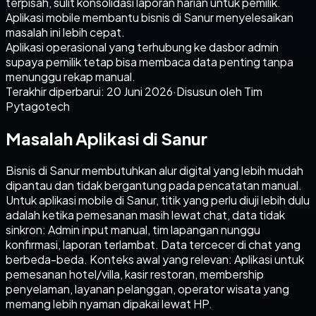
terpisah, sulit konsolidasi laporan harian untuk pemilik.
Aplikasi mobile membantu bisnis di Sanur menyelesaikan
masalah ini lebih cepat.
Aplikasi operasional yang terhubung ke dasbor admin
supaya pemilik tetap bisa membaca data penting tanpa
menunggu rekap manual.
Terakhir diperbarui:
20 Juni 2026
·
Disusun oleh Tim
Pytagotech
Masalah Aplikasi di Sanur
Bisnis di Sanur membutuhkan alur digital yang lebih mudah
dipantau dan tidak bergantung pada pencatatan manual.
Untuk aplikasi mobile di Sanur, titik yang perlu diuji lebih dulu
adalah ketika pemesanan masih lewat chat, data tidak
sinkron: Admin input manual, tim lapangan nunggu
konfirmasi, laporan terlambat. Data tercecer di chat yang
berbeda-beda. Konteks awal yang relevan: Aplikasi untuk
pemesanan hotel/villa, kasir restoran, membership
penyelaman, layanan pelanggan, operator wisata yang
memang lebih nyaman dipakai lewat HP.