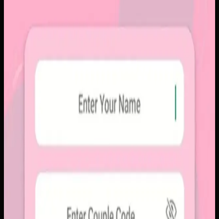
Papin
Sebelumnya
Platform sosial umum sering membuat momen personal
tenggelam di antara konten publik, iklan, dan tekanan
untuk selalu tampil sempurna. Pengguna membutuhkan
alur berbagi yang lebih intim, cepat, dan tidak terasa ramai.
Yang kami bangun
Kami membangun aplikasi mobile dengan alur berbagi yang
ringkas, notifikasi cepat, dan arsip momen yang tersusun
rapi. Sistemnya dirancang untuk percakapan visual yang
lebih personal tanpa membawa beban feed publik.
Baca studi kasus lengkap