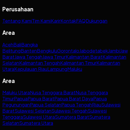
Perusahaan
Tentang Kami
Tim Kami
Karir
Kontak
FAQ
Dukungan
Area
Aceh
Bali
Bangka
Belitung
Banten
Bengkulu
Gorontalo
Jabodetabek
Jambi
Jaw
Barat
Jawa Tengah
Jawa Timur
Kalimantan Barat
Kalimantan
Selatan
Kalimantan Tengah
Kalimantan Timur
Kalimantan
Utara
Kepulauan Riau
Lampung
Maluku
Area
Maluku Utara
Nusa Tenggara Barat
Nusa Tenggara
Timur
Papua
Papua Barat
Papua Barat Daya
Papua
Pegunungan
Papua Selatan
Papua Tengah
Riau
Sulawesi
Barat
Sulawesi Selatan
Sulawesi Tengah
Sulawesi
Tenggara
Sulawesi Utara
Sumatera Barat
Sumatera
Selatan
Sumatera Utara