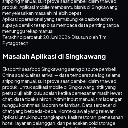
shipping manual, sulit prove saat pembeli claim thawed
produk. Aplikasi mobile membantu bisnis di Singkawang
menyelesaikan masalah ini lebih cepat.
Aplikasi operasional yang terhubung ke dasbor admin
supaya pemilik tetap bisa membaca data penting tanpa
menunggu rekap manual.
Terakhir diperbarui:
20 Juni 2026
·
Disusun oleh Tim
Pytagotech
Masalah Aplikasi di Singkawang
Eksportir seafood Singkawang sering dispute pembeli
China soal kualitas arrival — data temperature log selama
shipping manual, sulit prove saat pembeli claim thawed
produk. Untuk aplikasi mobile di Singkawang, titik yang
perlu diuji lebih dulu adalah ketika pemesanan masih lewat
chat, data tidak sinkron: Admin input manual, tim lapangan
nunggu konfirmasi, laporan terlambat. Data tercecer di
chat yang berbeda-beda. Konteks awal yang relevan:
Aplikasi untuk input tangkapan, kasir restoran, pemesanan
hotel, layanan pelanggan, dan pelacakan cold storage