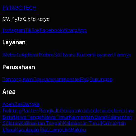
PYTAGOTECH
CV. Pyta Cipta Karya
Instagram
TikTok
Facebook
WhatsApp
Layanan
Website
Aplikasi Mobile
Software Kustom
Layanan Lainnya
Perusahaan
Tentang Kami
Tim Kami
Karir
Kontak
FAQ
Dukungan
Area
Aceh
Bali
Bangka
Belitung
Banten
Bengkulu
Gorontalo
Jabodetabek
Jambi
Jaw
Barat
Jawa Tengah
Jawa Timur
Kalimantan Barat
Kalimantan
Selatan
Kalimantan Tengah
Kalimantan Timur
Kalimantan
Utara
Kepulauan Riau
Lampung
Maluku