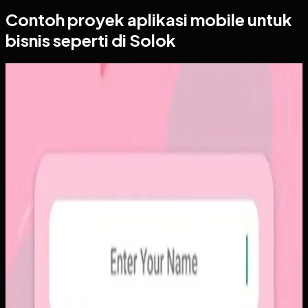
Contoh proyek
aplikasi mobile
untuk
bisnis seperti di Solok
Aplikasi Mobile
Papin
Papin
Sebelumnya
Platform sosial umum sering membuat momen personal
tenggelam di antara konten publik, iklan, dan tekanan
untuk selalu tampil sempurna. Pengguna membutuhkan
alur berbagi yang lebih intim, cepat, dan tidak terasa ramai.
Yang kami bangun
Kami membangun aplikasi mobile dengan alur berbagi yang
ringkas, notifikasi cepat, dan arsip momen yang tersusun
rapi. Sistemnya dirancang untuk percakapan visual yang