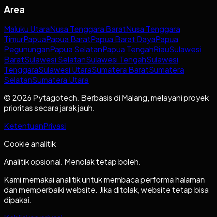
Area
Maluku Utara
Nusa Tenggara Barat
Nusa Tenggara
Timur
Papua
Papua Barat
Papua Barat Daya
Papua
Pegunungan
Papua Selatan
Papua Tengah
Riau
Sulawesi
Barat
Sulawesi Selatan
Sulawesi Tengah
Sulawesi
Tenggara
Sulawesi Utara
Sumatera Barat
Sumatera
Selatan
Sumatera Utara
© 2026 Pytagotech. Berbasis di Malang, melayani proyek
prioritas secara jarak jauh.
Ketentuan
Privasi
Cookie analitik
Analitik opsional. Menolak tetap boleh.
Kami memakai analitik untuk membaca performa halaman
dan memperbaiki website. Jika ditolak, website tetap bisa
dipakai.