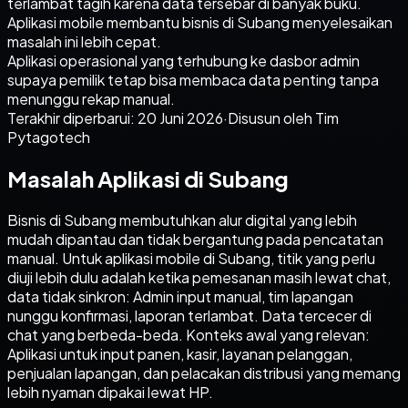
terlambat tagih karena data tersebar di banyak buku.
Aplikasi mobile membantu bisnis di Subang menyelesaikan
masalah ini lebih cepat.
Aplikasi operasional yang terhubung ke dasbor admin
supaya pemilik tetap bisa membaca data penting tanpa
menunggu rekap manual.
Terakhir diperbarui:
20 Juni 2026
·
Disusun oleh Tim
Pytagotech
Masalah Aplikasi di Subang
Bisnis di Subang membutuhkan alur digital yang lebih
mudah dipantau dan tidak bergantung pada pencatatan
manual. Untuk aplikasi mobile di Subang, titik yang perlu
diuji lebih dulu adalah ketika pemesanan masih lewat chat,
data tidak sinkron: Admin input manual, tim lapangan
nunggu konfirmasi, laporan terlambat. Data tercecer di
chat yang berbeda-beda. Konteks awal yang relevan:
Aplikasi untuk input panen, kasir, layanan pelanggan,
penjualan lapangan, dan pelacakan distribusi yang memang
lebih nyaman dipakai lewat HP.