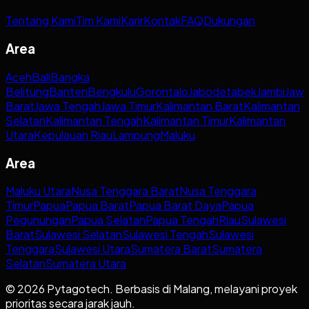
Tentang Kami
Tim Kami
Karir
Kontak
FAQ
Dukungan
Area
Aceh
Bali
Bangka
Belitung
Banten
Bengkulu
Gorontalo
Jabodetabek
Jambi
Jaw
Barat
Jawa Tengah
Jawa Timur
Kalimantan Barat
Kalimantan
Selatan
Kalimantan Tengah
Kalimantan Timur
Kalimantan
Utara
Kepulauan Riau
Lampung
Maluku
Area
Maluku Utara
Nusa Tenggara Barat
Nusa Tenggara
Timur
Papua
Papua Barat
Papua Barat Daya
Papua
Pegunungan
Papua Selatan
Papua Tengah
Riau
Sulawesi
Barat
Sulawesi Selatan
Sulawesi Tengah
Sulawesi
Tenggara
Sulawesi Utara
Sumatera Barat
Sumatera
Selatan
Sumatera Utara
© 2026 Pytagotech. Berbasis di Malang, melayani proyek
prioritas secara jarak jauh.