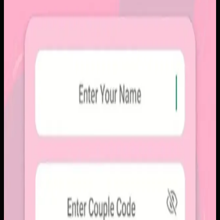
Sebelumnya
Platform sosial umum sering membuat momen personal
tenggelam di antara konten publik, iklan, dan tekanan
untuk selalu tampil sempurna. Pengguna membutuhkan
alur berbagi yang lebih intim, cepat, dan tidak terasa ramai.
Yang kami bangun
Kami membangun aplikasi mobile dengan alur berbagi yang
ringkas, notifikasi cepat, dan arsip momen yang tersusun
rapi. Sistemnya dirancang untuk percakapan visual yang
lebih personal tanpa membawa beban feed publik.
Baca studi kasus lengkap