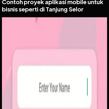
Contoh proyek
aplikasi mobile
untuk
bisnis seperti di Tanjung Selor
Aplikasi Mobile
Papin
Papin
Sebelumnya
Platform sosial umum sering membuat momen personal
tenggelam di antara konten publik, iklan, dan tekanan
untuk selalu tampil sempurna. Pengguna membutuhkan
alur berbagi yang lebih intim, cepat, dan tidak terasa ramai.
Yang kami bangun
Kami membangun aplikasi mobile dengan alur berbagi yang
ringkas, notifikasi cepat, dan arsip momen yang tersusun
rapi. Sistemnya dirancang untuk percakapan visual yang
lebih personal tanpa membawa beban feed publik.