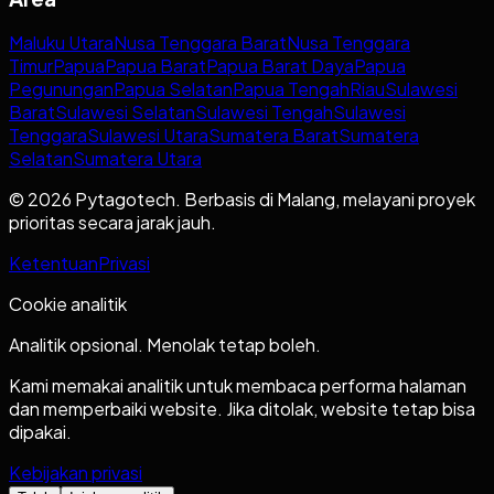
Maluku Utara
Nusa Tenggara Barat
Nusa Tenggara
Timur
Papua
Papua Barat
Papua Barat Daya
Papua
Pegunungan
Papua Selatan
Papua Tengah
Riau
Sulawesi
Barat
Sulawesi Selatan
Sulawesi Tengah
Sulawesi
Tenggara
Sulawesi Utara
Sumatera Barat
Sumatera
Selatan
Sumatera Utara
© 2026 Pytagotech. Berbasis di Malang, melayani proyek
prioritas secara jarak jauh.
Ketentuan
Privasi
Cookie analitik
Analitik opsional. Menolak tetap boleh.
Kami memakai analitik untuk membaca performa halaman
dan memperbaiki website. Jika ditolak, website tetap bisa
dipakai.
Kebijakan privasi