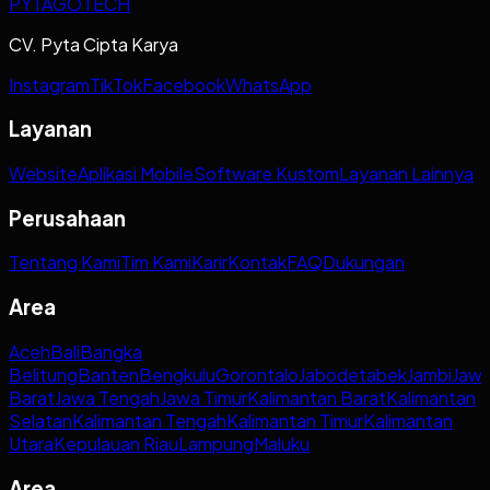
PYTAGOTECH
CV. Pyta Cipta Karya
Instagram
TikTok
Facebook
WhatsApp
Layanan
Website
Aplikasi Mobile
Software Kustom
Layanan Lainnya
Perusahaan
Tentang Kami
Tim Kami
Karir
Kontak
FAQ
Dukungan
Area
Aceh
Bali
Bangka
Belitung
Banten
Bengkulu
Gorontalo
Jabodetabek
Jambi
Jaw
Barat
Jawa Tengah
Jawa Timur
Kalimantan Barat
Kalimantan
Selatan
Kalimantan Tengah
Kalimantan Timur
Kalimantan
Utara
Kepulauan Riau
Lampung
Maluku
Area