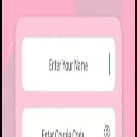
Papin
Sebelumnya
Platform sosial umum sering membuat momen personal
tenggelam di antara konten publik, iklan, dan tekanan
untuk selalu tampil sempurna. Pengguna membutuhkan
alur berbagi yang lebih intim, cepat, dan tidak terasa ramai.
Yang kami bangun
Kami membangun aplikasi mobile dengan alur berbagi yang
ringkas, notifikasi cepat, dan arsip momen yang tersusun
rapi. Sistemnya dirancang untuk percakapan visual yang
lebih personal tanpa membawa beban feed publik.
Baca studi kasus lengkap