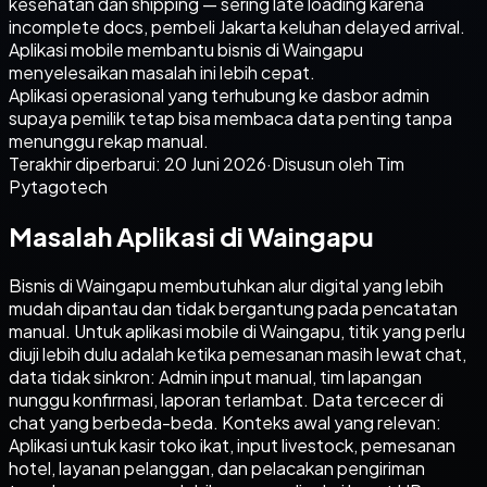
kesehatan dan shipping — sering late loading karena
incomplete docs, pembeli Jakarta keluhan delayed arrival.
Aplikasi mobile membantu bisnis di Waingapu
menyelesaikan masalah ini lebih cepat.
Aplikasi operasional yang terhubung ke dasbor admin
supaya pemilik tetap bisa membaca data penting tanpa
menunggu rekap manual.
Terakhir diperbarui:
20 Juni 2026
·
Disusun oleh Tim
Pytagotech
Masalah Aplikasi di Waingapu
Bisnis di Waingapu membutuhkan alur digital yang lebih
mudah dipantau dan tidak bergantung pada pencatatan
manual. Untuk aplikasi mobile di Waingapu, titik yang perlu
diuji lebih dulu adalah ketika pemesanan masih lewat chat,
data tidak sinkron: Admin input manual, tim lapangan
nunggu konfirmasi, laporan terlambat. Data tercecer di
chat yang berbeda-beda. Konteks awal yang relevan:
Aplikasi untuk kasir toko ikat, input livestock, pemesanan
hotel, layanan pelanggan, dan pelacakan pengiriman