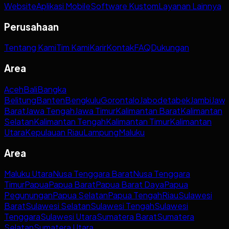
Website
Aplikasi Mobile
Software Kustom
Layanan Lainnya
Perusahaan
Tentang Kami
Tim Kami
Karir
Kontak
FAQ
Dukungan
Area
Aceh
Bali
Bangka
Belitung
Banten
Bengkulu
Gorontalo
Jabodetabek
Jambi
Jaw
Barat
Jawa Tengah
Jawa Timur
Kalimantan Barat
Kalimantan
Selatan
Kalimantan Tengah
Kalimantan Timur
Kalimantan
Utara
Kepulauan Riau
Lampung
Maluku
Area
Maluku Utara
Nusa Tenggara Barat
Nusa Tenggara
Timur
Papua
Papua Barat
Papua Barat Daya
Papua
Pegunungan
Papua Selatan
Papua Tengah
Riau
Sulawesi
Barat
Sulawesi Selatan
Sulawesi Tengah
Sulawesi
Tenggara
Sulawesi Utara
Sumatera Barat
Sumatera
Selatan
Sumatera Utara